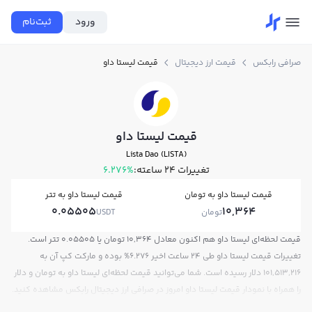
ورود
ثبت‌نام
صرافی رابکس
قیمت ارز دیجیتال
قیمت لیستا داو
قیمت لیستا داو
Lista Dao (LISTA)
تغییرات ۲۴ ساعته:
6.276%
قیمت لیستا داو به تومان
قیمت لیستا داو به تتر
0.05505
10,364
تومان
USDT
قیمت لحظه‌ای لیستا داو هم اکنون معادل 10,364 تومان یا 0.05505 تتر است.
تغییرات قیمت لیستا داو طی 24 ساعت اخیر 6.276% بوده و مارکت کپ آن به
101,513,216 دلار رسیده است. شما می‌توانید قیمت لحظه‌ای لیستا داو به تومان و دلار
را همراه با نمودار قیمت لیستا داو امروز در صرافی ارز دیجیتال رابکس مشاهده کنید.