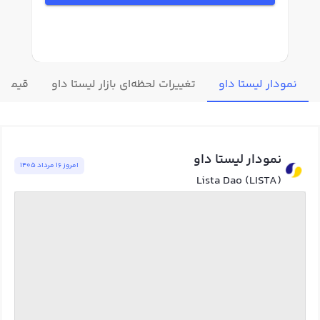
نمودار لیستا داو
تغییرات لحظه‌ای بازار لیستا داو
قیمت س
نمودار لیستا داو
امروز ١٦ مرداد ١٤٠٥
Lista Dao (LISTA)