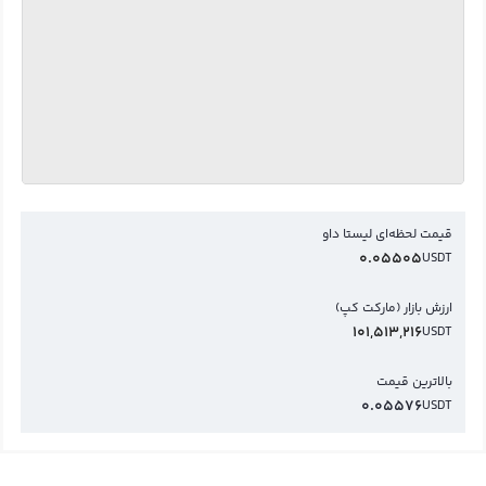
قیمت لحظه‌ای لیستا داو
0.05505
USDT
ارزش بازار (مارکت کپ)
101,513,216
USDT
بالاترین قیمت
0.05576
USDT