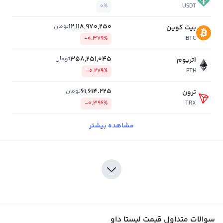
0%
USDT
12,118,970,250
تومان
بیت کوین
-0.379%
BTC
358,251,045
تومان
اتریوم
-0.279%
ETH
61,614.225
تومان
ترون
-0.396%
TRX
مشاهده بیشتر
سوالات متداول قیمت لیستا داو