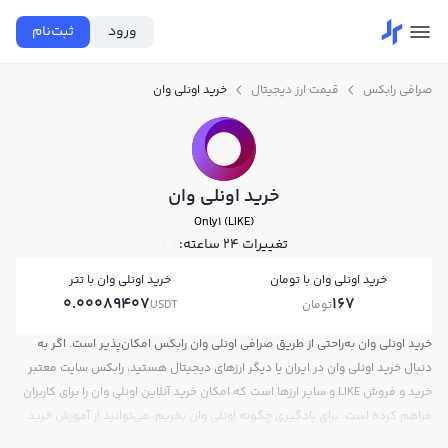
ورود
ثبت‌نام
صرافی رابکس
قیمت ارز دیجیتال
خرید اونلی وان
خرید اونلی وان
Only1 (LIKE)
تغییرات ۲۴ ساعته:
0%
خرید اونلی وان با تومان
خرید اونلی وان با تتر
0.00089407
167
تومان
USDT
خرید اونلی وان به‌راحتی از طریق صرافی اونلی وان رابکس امکان‌پذیر است. اگر به
دنبال خرید اونلی وان در ایران یا دیگر ارزهای دیجیتال هستید، رابکس سایت معتبر
خرید و فروش LIKE و سایر ارزها است که امکان خرید آنلاین اونلی وان را برای کاربران
فراهم کرده است. برای یادگیری چگونه اونلی وان بخریم، می‌توانید از آموزش خرید
اونلی وان استفاده کنید و پس از ثبت‌نام و احراز هویت، به خرید و فروش اونلی وان