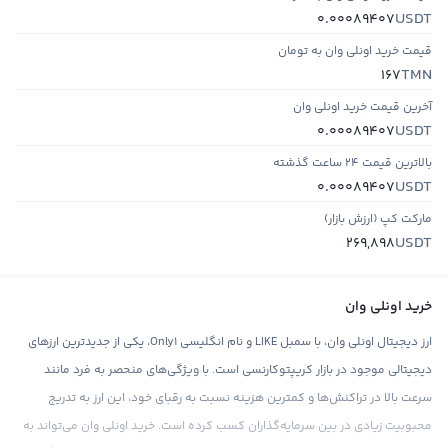
USDT
0.00089407
قیمت خرید اونلی وان به تومان
TMN
167
آخرین قیمت خرید اونلی وان
USDT
0.00089407
بالاترین قیمت ۲۴ ساعت گذشته
USDT
0.00089407
مارکت کپ (ارزش بازار)
USDT
269,898
خرید اونلی وان
ارز دیجیتال اونلی وان، با سمبل LIKE و نام انگلیسی Only1، یکی از جدیدترین ارزهای
دیجیتالی موجود در بازار کریپتوکارنسی است. با ویژگی‌های منحصر به فرد مانند
سرعت بالا در تراکنش‌ها و کمترین هزینه نسبت به رقبای خود، این ارز به تدریج
محبوبیت زیادی در بین سرمایه‌گذاران کسب کرده است. خرید اونلی وان می‌تواند به