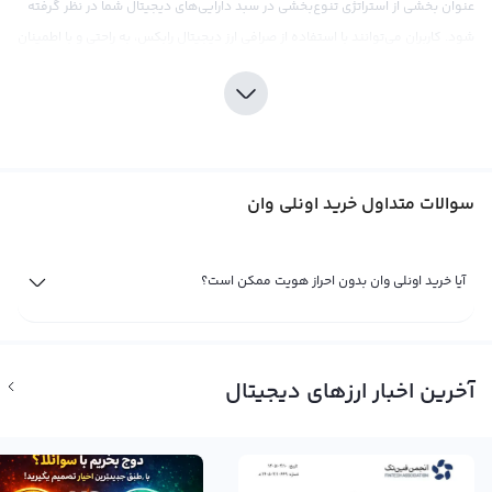
عنوان بخشی از استراتژی تنوع‌بخشی در سبد دارایی‌های دیجیتال شما در نظر گرفته
شود. کاربران می‌توانند با استفاده از صرافی ارز دیجیتال رابکس، به راحتی و با اطمینان
خاطر اونلی وان را خریداری کنند، زیرا این صرافی با ارائه قیمت‌های رقابتی و کارمزد
پایین، تجربه خریدی مناسب و کارآمد را برای کاربران خود فراهم می‌کند.
سرمایه‌گذاری در اونلی وان، مانند هر نوع سرمایه‌گذاری دیگری در بازار ارزهای
دیجیتال، نیازمند دقت و توجه به جزئیات بازار است. با توجه به نوسانات قیمتی واقع
سوالات متداول خرید اونلی وان
در بازار کریپتوکارنسی، تحقیقات دقیق و شناخت عمیق از بازار قبل از خرید اونلی وان
ضروری و حیاتی است. در همین راستا، صرافی رابکس با ارائه ابزارهای تحلیلی و اطلاعات
به‌روز از بازار، به کاربران خود در انجام تصمیمات کمک می‌کند. در نظر داشته باشید که
آیا خرید اونلی وان بدون احراز هویت ممکن است؟
اخبار در مورد سرمایه‌گذاری متمرکز در اونلی وان فراوان است و موضوعات قانونی
مربوط به این ارز با نهادهای قانون‌گذاری آمریکا و دیگر کشورها مطرح است.
فروش اونلی وان
آخرین اخبار ارزهای دیجیتال
تا زمانی که شما مالک یک ارز دیجیتال مثل اونلی وان باشید، سود و ضرر شما از آن
تنها یک سود و ضرر فرضی است. این ارز دیجیتال با نماد LIKE و نام انگلیسی Only1
جدیدا در بازار ارزهای دیجیتال نمونه‌گیری و تداول شده است. اگر با بررسی نمودارهای