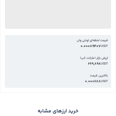
قیمت لحظه‌ای اونلی وان
0.00089407
USDT
ارزش بازار (مارکت کپ)
269,898
USDT
بالاترین قیمت
0.000688
USDT
خرید ارزهای مشابه