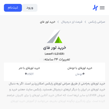
ورود
ثبت‌نام
صرافی رابکس
قیمت ارز دیجیتال
خرید لور فای
خرید لور فای
LeverFi (LEVER)
تغییرات ۲۴ ساعته:
0%
خرید لورفای با تومان
خرید لورفای با تتر
0
0
تومان
USDT
خرید لورفای به‌راحتی از طریق صرافی لورفای رابکس امکان‌پذیر است. اگر به دنبال
خرید لورفای در ایران یا دیگر ارزهای دیجیتال هستید، رابکس سایت معتبر خرید و
فروش LEVER و سایر ارزها است که امکان خرید آنلاین لورفای را برای کاربران فراهم
کرده است. برای یادگیری چگونه لورفای بخریم، می‌توانید از آموزش خرید لورفای
استفاده کنید و پس از ثبت‌نام و احراز هویت، به خرید و فروش لورفای LEVER