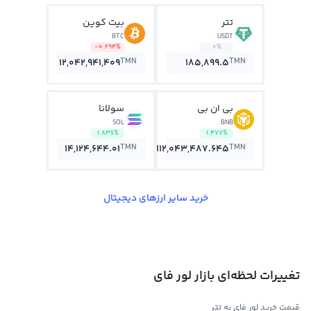
تتر
بیت کوین
BTC
USDT
-0.294%
0%
TMN
TMN
12,042,941,409
185,899.5
بی ان بی
سولانا
SOL
BNB
1.836%
1.477%
TMN
TMN
14,124,644.01
112,043,487.645
خرید سایر ارزهای دیجیتال
تغییرات لحظه‌ای بازار لور فای
قیمت خرید لور فای به تتر