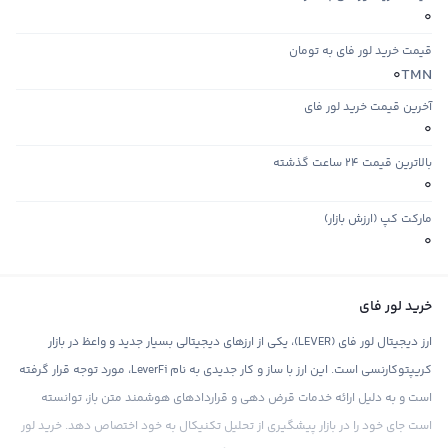
0
قیمت خرید لور فای به تومان
TMN
0
آخرین قیمت خرید لور فای
0
بالاترین قیمت ۲۴ ساعت گذشته
0
مارکت کپ (ارزش بازار)
0
خرید لور فای
ارز دیجیتال لور فای (LEVER)، یکی از ارزهای دیجیتالی بسیار جدید و واعظ در بازار
کریپتوکارنسی است. این ارز با ساز و کار جدیدی به نام LeverFi، مورد توجه قرار گرفته
است و به دلیل ارائه خدمات قرض دهی و قراردادهای هوشمند متن باز، توانسته
است جای خود را در بازار پیشگیری از تحلیل تکنیکال به خود اختصاص دهد. خرید لور