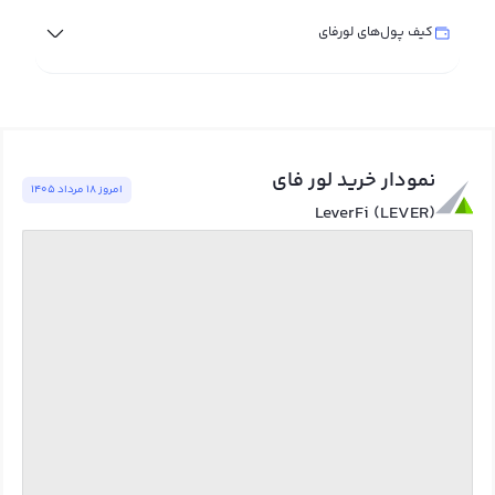
کیف پول‌های لورفای
نمودار خرید لور فای
امروز ١٨ مرداد ١٤٠٥
LeverFi (LEVER)