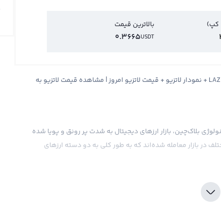
 کپ)
بالاترین قیمت
0.3665
USDT
قیمت لاتزیو S.S. Lazio Fan Token + قیمت لحظه ای لاتزیو LAZIO + نمودار لاتزیو + قیمت لاتزیو امروز | مشاهده قیمت لاتزیو به
لوژی بلاک‌چین، بازار ارزهای دیجیتال به شدت پر رونق و پویا شده
بیش از ۴۰۰۰ نوع ارز دیجیتال مختلف در بازار معامله شده‌اند که به طور کلی به دو دسته ارزهای
در این روزها، با وجود تعداد بسیاری از ارزهای بیلت کوین، یک ارز دیجیتال جدید با نام لاتزیو با علامت تجاری LAZIO و نام
انگلیسی S.S. Lazio Fan Token وارد بازار شده است. این ارز دیجیتال جدید به صورت خصوصی توسط تیم فوتبال ایتالیایی S.S.
 هواداران این تیم توسعه یافته است. قیمت لاتزیو در بازار ارزهای
دیجیتال نیز بر اساس تقاضا و عرضه آن مشخص می‌شود و تمامی رویدادهای وابسته به تیم فوتبال S.S. Lazio و اخبار آن در