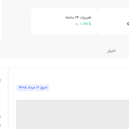
تغییرات ۲۴ ساعته
1.198%
اخبار
ت
امروز ١٦ مرداد ١٤٠٥
ق
T
ق
N
آ