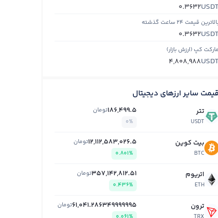
USD
0.3632
الاترین قیمت ۲۴ ساعت گذشته
USD
0.3632
ارکت کپ (ارزش بازار)
USD
4,808,988
یمت سایر ارزهای دیجیتال
186,499.5
تومان
تتر
0%
USDT
12,112,583,026.5
تومان
بیت کوین
0.801%
BTC
357,142,812.51
تومان
اتریوم
0.436%
ETH
61,041.286349999995
تومان
ترون
0.061%
TRX