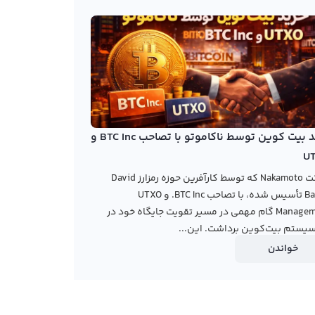
خرید بیت کوین توسط ناکاموتو با تصاحب BTC Inc و
U
شرکت Nakamoto که توسط کارآفرین حوزه رمزارز David
Bailey تأسیس شده، با تصاحب BTC Inc. و UTXO
Management گام مهمی در مسیر تقویت جایگاه خود در
یستم بیت‌کوین برداشت. این...
خواندن