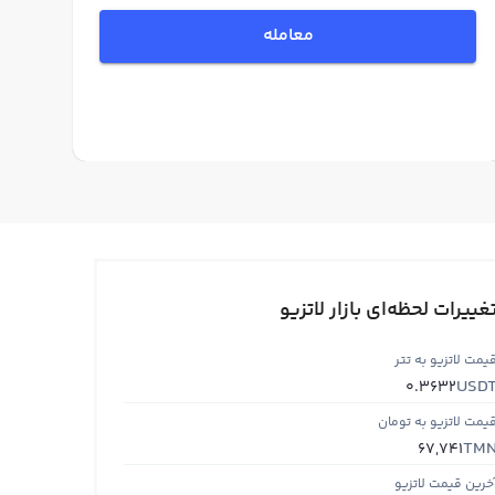
معامله
غییرات لحظه‌ای بازار لاتزیو
یمت لاتزیو به تتر
USD
0.3632
یمت لاتزیو به تومان
TM
67,741
خرین قیمت لاتزیو