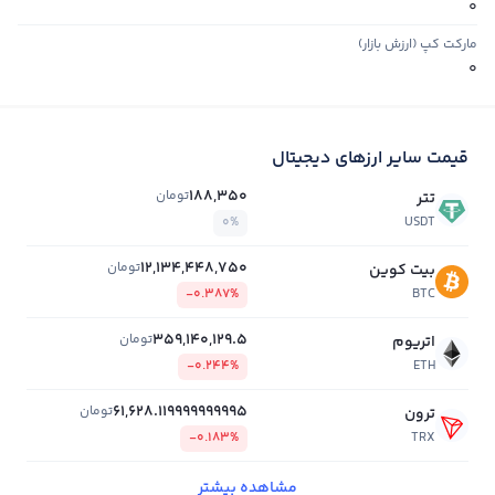
0
مارکت کپ (ارزش بازار)
0
قیمت سایر ارزهای دیجیتال
188,350
تومان
تتر
0%
USDT
12,134,448,750
تومان
بیت کوین
-0.387%
BTC
359,140,129.5
تومان
اتریوم
-0.244%
ETH
61,628.119999999995
تومان
ترون
-0.183%
TRX
مشاهده بیشتر