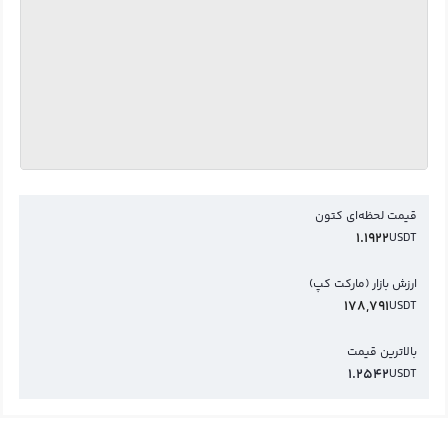
قیمت لحظه‌ای کتون
1.1922
USDT
ارزش بازار (مارکت کپ)
178,791
USDT
بالاترین قیمت
1.2542
USDT