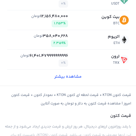
0%
USDT
12,156,480,000
تومان
بیت کوین
1.253%
BTC
358,040,228
تومان
اتریوم
2.359%
ETH
61,401.479999999996
تومان
ترون
0%
TRX
مشاهده بیشتر
قیمت کتون KTON + قیمت لحظه ای کتون KTON + نمودار کتون + قیمت کتون
امروز | مشاهده قیمت کتون به دلار و تومان به صورت آنلاین
قیمت کتون
با رشد روزافزون ارزهای دیجیتال، هر روز ارزش و قیمت جدیدی ایجاد می‌شود و از جمله
این ارزها معروف به قیمت کتون می‌باشد. قیمت کتون (KTON)، نامیست که برای