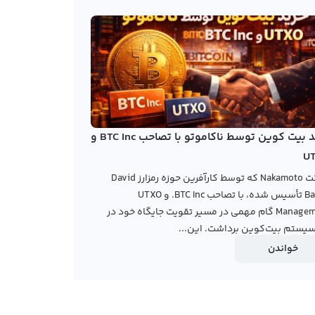
خرید بیت کوین توسط ناکاموتو با تصاحب BTC Inc و
U
شرکت Nakamoto که توسط کارآفرین حوزه رمزارز David
Bailey تأسیس شده، با تصاحب BTC Inc. و UTXO
Management گام مهمی در مسیر تقویت جایگاه خود در
یستم بیت‌کوین برداشت. این...
خواندن