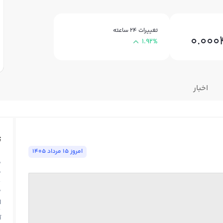
تغییرات ۲۴ ساعته
0.00
1.92%
اخبار
ت
امروز ١٥ مرداد ١٤٠٥
ق
T
ق
N
آ