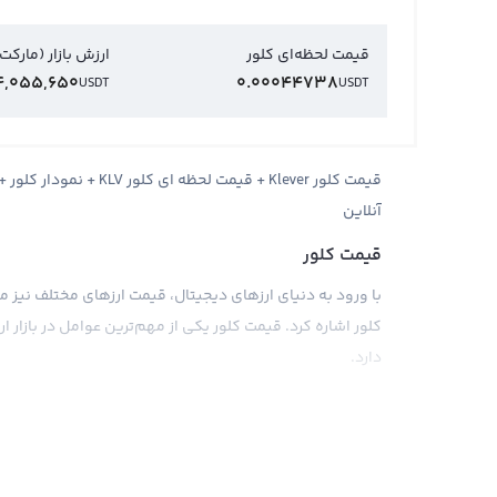
قیمت لحظه‌ای کلور
ارزش بازار (مارکت
4,055,650
0.00044738
USDT
USDT
قیمت کلور Klever + قیمت
آنلاین
قیمت کلور
با ورود به دنیای ارزهای دیجیتال، قیمت ارزهای مختلف نیز مورد
کلور اشاره کرد. قیمت کلور یکی از مهم‌ترین عوامل در بازار 
دارد.
کلور با علامت تجاری KLV شناخته می‌شود و ا
برای پرداخت‌های بین‌المللی و همچنین کسب درآمد در این ف
فروشنده در صرافی‌ها توافق می‌شود. همچنین، حساسیت زیا
رشد قرار دارد و امکان صعود قیمت بالاتر نیز وجود دارد.