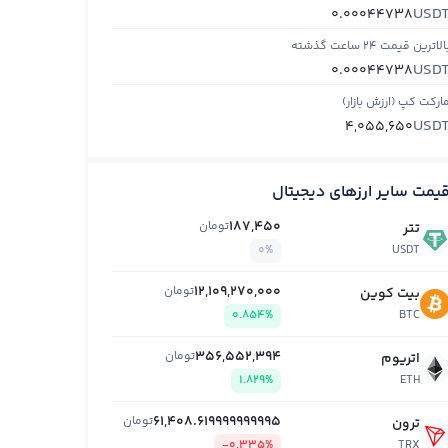
USD
0.00044738
الاترین قیمت ۲۴ ساعت گذشته
USD
0.00044738
ارکت کپ (ارزش بازار)
USD
4,055,650
یمت سایر ارزهای دیجیتال
187,450
تومان
تتر
0%
USDT
12,109,270,000
تومان
بیت کوین
0.854%
BTC
356,552,394
تومان
اتریوم
1.829%
ETH
61,408.619999999995
تومان
ترون
-0.335%
TRX