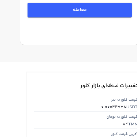
معامله
غییرات لحظه‌ای بازار کلور
یمت کلور به تتر
USD
0.00044738
یمت کلور به تومان
TM
84
خرین قیمت کلور