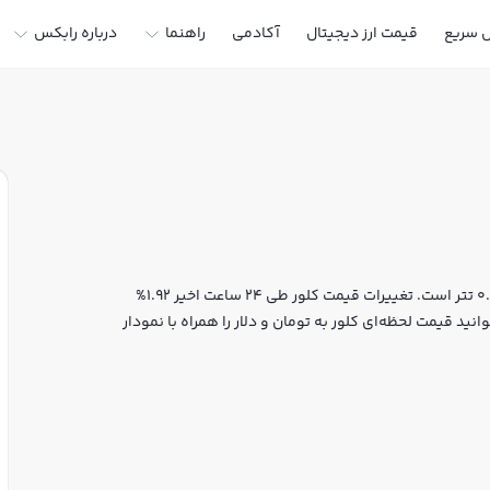
ل سریع
قیمت ارز دیجیتال
آکادمی
راهنما
درباره رابکس
قیمت لحظه‌ای کلور هم اکنون معادل 84 تومان یا 0.00044738 تتر است. تغییرات قیمت کلور طی 24 ساعت اخیر 1.92%
 رسیده است. شما می‌توانید قیمت لحظه‌ای کلور به تومان و دلار را همراه با نمودار