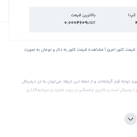
 کپ)
بالاترین قیمت
0.0004609
USDT
 لحظه ای کلور KLV + نمودار کلور + قیمت کلور امروز | مشاهده قیمت کلور به دلار و تومان به صورت
 توجه قرار گرفته‌اند و از جمله این ارزها، می‌توان به ارز دیجیتال
ارز دیجیتال است و تاثیری چشمگیر در روند تجارت و سرمایه‌گذاری
ین ارز به عنوان یک قدرت جدید در دنیای ارزهای دیجیتال مطرح شده است. این ارز
ضا بسیار مناسب و موثر است و قیمت آن بین دوطرف خریدار و
د قیمت کلور نشان دهنده آن است که همچنان این ارز در مرحله