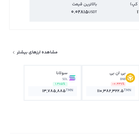
 کپ)
بالاترین قیمت
0.02815
USDT
مشاهده ارزهای بیشتر
بی ان بی
سولانا
SOL
BNB
1.485%
-0.436%
TMN
TMN
13,785,885
110,382,322.5