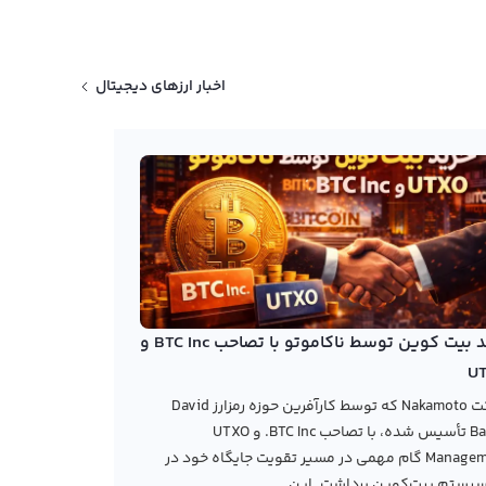
اخبار ارزهای دیجیتال
خرید بیت کوین توسط ناکاموتو با تصاحب BTC Inc و
U
شرکت Nakamoto که توسط کارآفرین حوزه رمزارز David
Bailey تأسیس شده، با تصاحب BTC Inc. و UTXO
Management گام مهمی در مسیر تقویت جایگاه خود در
یستم بیت‌کوین برداشت. این...