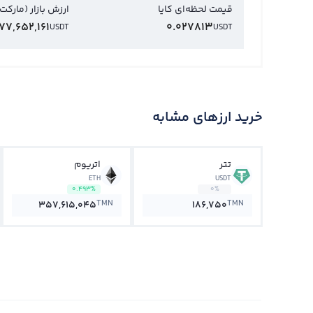
قیمت لحظه‌ای کایا
ارزش بازار (مارکت
177,652,161
0.027813
USDT
USDT
خرید ارزهای مشابه
تتر
اتریوم
ETH
USDT
0.493%
0%
TMN
TMN
357,615,045
186,750