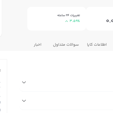
تغییرات ۲۴ ساعته
0.
3.59%
اطلاعات کایا
سوالات متداول
اخبار
ت
ق
T
ق
N
آ