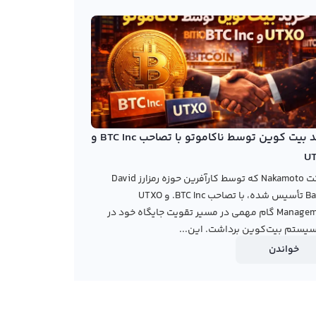
خرید بیت کوین توسط ناکاموتو با تصاحب BTC Inc و
U
شرکت Nakamoto که توسط کارآفرین حوزه رمزارز David
Bailey تأسیس شده، با تصاحب BTC Inc. و UTXO
Management گام مهمی در مسیر تقویت جایگاه خود در
یستم بیت‌کوین برداشت. این...
خواندن