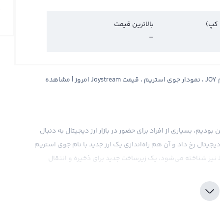
 کپ)
بالاترین قیمت
-
قیمت جوی استریم Joystream ، قیمت لحظه ای جوی استریم JOY ، نمودار جوی استریم ، قیمت Joystream امروز | مشاهده
ودیم، بسیاری از افراد برای حضور در بازار ارز دیجیتال به دنبال
یجیتال رخ داد و آن هم راه‌اندازی یک ارز جدید با نام جوی استریم
یا به اختصار JOY بود. این ارز دیجیتال که به‌عنوان Joystream نیز شناخته می‌شود، یک زیرساخت جدید برای ذخیره و انتقال
ط عواملی مانند عرضه و تقاضا، بحث‌های اقتصادی و سیاسی و حتی
آخرین اخبار فاندامنتال تحت‌تاثیر قرار می‌گیرد. در حال حاضر، جوی استریم بر روی صرافی‌های بزرگی مانند Binance، Coinbase و
به صورت مقابله با بیت کوین و سایر ارزهای دیجیتال محاسبه کرد و در