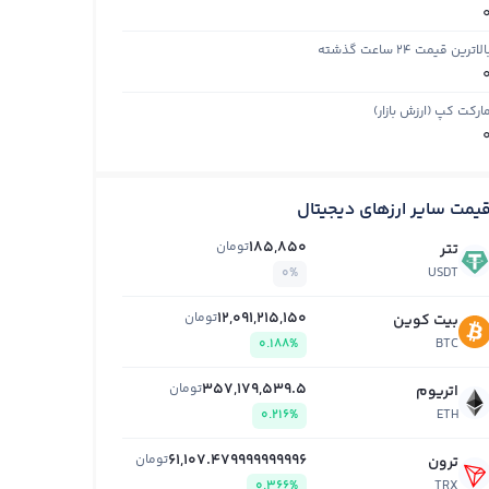
الاترین قیمت ۲۴ ساعت گذشته
ارکت کپ (ارزش بازار)
یمت سایر ارزهای دیجیتال
185,850
تومان
تتر
0%
USDT
12,091,215,150
تومان
بیت کوین
0.188%
BTC
357,179,539.5
تومان
اتریوم
0.216%
ETH
61,107.479999999996
تومان
ترون
0.366%
TRX