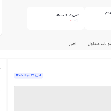
 تتر
تغییرات ۲۴ ساعته
0%
الات متداول
اخبار
ت
امروز ١٧ مرداد ١٤٠٥
ق
0
ق
N
آ