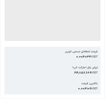
قیمت لحظه‌ای جسمی کوین
0.004034
USDT
ارزش بازار (مارکت کپ)
199,856,689
USDT
بالاترین قیمت
0.004109
USDT