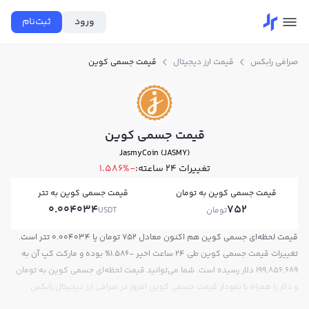
ورود
ثبت‌نام
صرافی رابکس
قیمت ارز دیجیتال
قیمت جسمی کوین
قیمت جسمی کوین
JasmyCoin (JASMY)
تغییرات ۲۴ ساعته:
-1.586%
قیمت جسمی کوین به تومان
قیمت جسمی کوین به تتر
0.004034
752
تومان
USDT
قیمت لحظه‌ای جسمی کوین هم اکنون معادل 752 تومان یا 0.004034 تتر است.
تغییرات قیمت جسمی کوین طی 24 ساعت اخیر -1.586% بوده و مارکت کپ آن به
199,856,689 دلار رسیده است. شما می‌توانید قیمت لحظه‌ای جسمی کوین به تومان
و دلار را همراه با نمودار قیمت جسمی کوین امروز در صرافی ارز دیجیتال رابکس
مشاهده کنید.