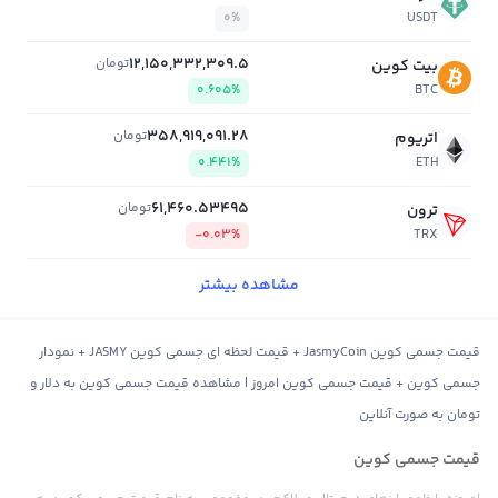
0%
USDT
12,150,332,309.5
تومان
بیت کوین
0.605%
BTC
358,919,091.28
تومان
اتریوم
0.441%
ETH
61,460.53495
تومان
ترون
-0.03%
TRX
مشاهده بیشتر
قیمت جسمی کوین JasmyCoin + قیمت لحظه ای جسمی کوین JASMY + نمودار
جسمی کوین + قیمت جسمی کوین امروز | مشاهده قیمت جسمی کوین به دلار و
تومان به صورت آنلاین
قیمت جسمی کوین