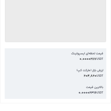
قیمت لحظه‌ای ایسپولینک
0.00002117
USDT
ارزش بازار (مارکت کپ)
204,820
USDT
بالاترین قیمت
0.00002316
USDT