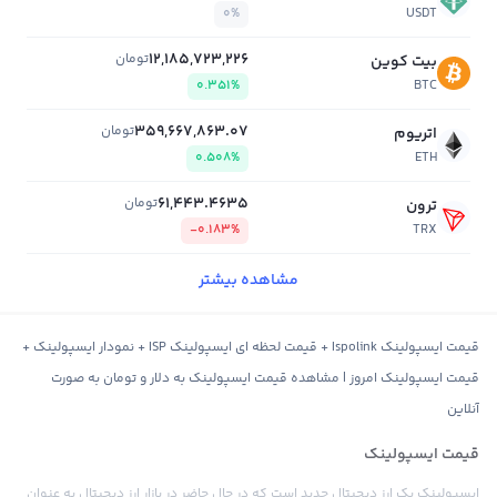
0%
USDT
12,185,723,226
تومان
بیت کوین
0.351%
BTC
359,667,863.07
تومان
اتریوم
0.508%
ETH
61,443.4635
تومان
ترون
-0.183%
TRX
مشاهده بیشتر
قیمت ایسپولینک Ispolink + قیمت لحظه ای ایسپولینک ISP + نمودار ایسپولینک +
قیمت ایسپولینک امروز | مشاهده قیمت ایسپولینک به دلار و تومان به صورت
آنلاین
قیمت ایسپولینک
ایسپولینک یک ارز دیجیتال جدید است که در حال حاضر در بازار ارز دیجیتال به عنوان