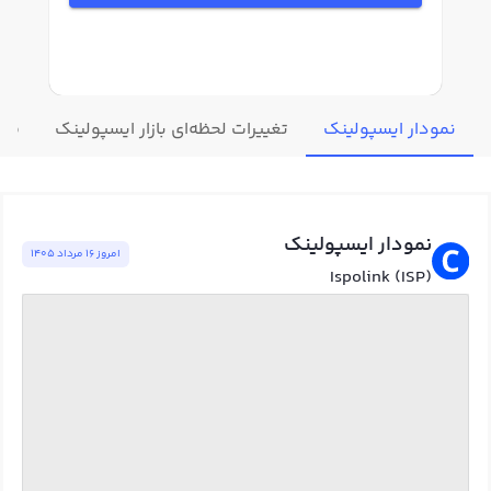
نمودار ایسپولینک
تغییرات لحظه‌ای بازار ایسپولینک
قیم
نمودار ایسپولینک
امروز ١٦ مرداد ١٤٠٥
Ispolink (ISP)