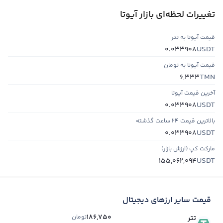
تغییرات لحظه‌ای بازار آیوتا
قیمت آیوتا به تتر
USDT
0.033908
قیمت آیوتا به تومان
TMN
6,333
آخرین قیمت آیوتا
USDT
0.033908
بالاترین قیمت ۲۴ ساعت گذشته
USDT
0.033908
مارکت کپ (ارزش بازار)
USDT
155,062,094
قیمت سایر ارزهای دیجیتال
186,750
تومان
تتر