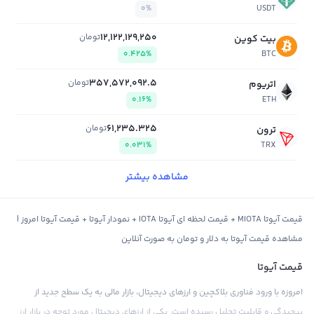
0%
USDT
12,122,129,250
تومان
بیت کوین
0.425%
BTC
357,572,092.5
تومان
اتریوم
0.16%
ETH
61,235.325
تومان
ترون
0.031%
TRX
مشاهده بیشتر
قیمت آیوتا MIOTA + قیمت لحظه ای آیوتا IOTA + نمودار آیوتا + قیمت آیوتا امروز |
مشاهده قیمت آیوتا به دلار و تومان به صورت آنلاین
قیمت آیوتا
امروزه با ورود فناوری بلاکچین و ارزهای دیجیتال، بازار مالی به یک سطح جدید از
پیچیدگی و قابلیت تحلیل رسیده است. یکی از ارزهای دیجیتال مورد توجه در بازار ارز