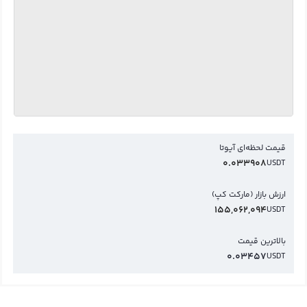
قیمت لحظه‌ای آیوتا
0.033908
USDT
ارزش بازار (مارکت کپ)
155,062,094
USDT
بالاترین قیمت
0.03457
USDT