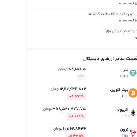
0.00009
الاترین قیمت ۲۴ ساعت گذشته
0.00009
ارکت کپ (ارزش بازار)
یمت سایر ارزهای دیجیتال
188,150.5
تومان
تتر
0%
USDT
12,117,644,802
تومان
بیت کوین
-0.576%
BTC
358,520,777.75
تومان
اتریوم
-0.704%
ETH
61,562.8436
تومان
ترون
-0.335%
TRX