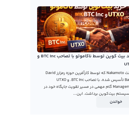
خرید بیت کوین توسط ناکاموتو با تصاحب BTC Inc و
U
شرکت Nakamoto که توسط کارآفرین حوزه رمزارز David
Bailey تأسیس شده، با تصاحب BTC Inc. و UTXO
Management گام مهمی در مسیر تقویت جایگاه خود در
یستم بیت‌کوین برداشت. این...
خواندن