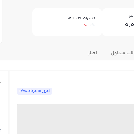
تتر
تغییرات ۲۴ ساعته
0.
0%
ات متداول
اخبار
ت
امروز ١٥ مرداد ١٤٠٥
ق
5
ق
N
آ