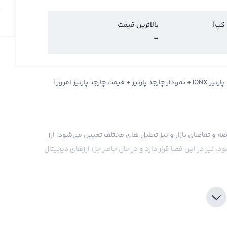
 کپ)
بالاترین قیمت
-
قیمت چارجد پارتیز Charged Particles + قیمت لحظه ای چارجد پارتیز IONX + نمودار چارجد پارتیز + قیمت چارجد پارتیز امروز |
ضه و تقاضای بازار و نیز تحلیل های مختلف تعیین می‌شود. ارز
رتیز که توسط نماد IONX شناخته می‌شود، نیز در این فضا قرار دارد و در حال حاضر جزء ارزهای دیجیتال
 و علاوه بر تبادل و نگهداری ارز دیجیتال، قابلیت استفاده در
ث شده است تا چارجد پارتیز در بین سرمایه گذاران، تجار و
ود.