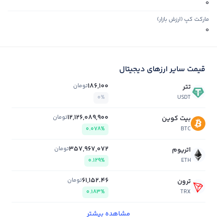
0
مارکت کپ (ارزش بازار)
0
قیمت سایر ارزهای دیجیتال
186,100
تومان
تتر
0%
USDT
12,126,089,900
تومان
بیت کوین
0.078%
BTC
357,967,072
تومان
اتریوم
0.129%
ETH
61,152.46
تومان
ترون
0.183%
TRX
مشاهده بیشتر