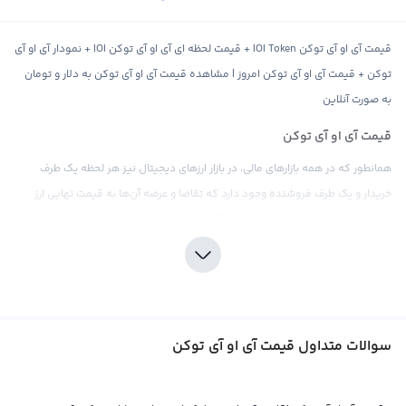
قیمت آی او آی توکن IOI Token + قیمت لحظه ای آی او آی توکن IOI + نمودار آی او آی
توکن + قیمت آی او آی توکن امروز | مشاهده قیمت آی او آی توکن به دلار و تومان
به صورت آنلاین
قیمت آی او آی توکن
همانطور که در همه بازارهای مالی، در بازار ارزهای دیجیتال نیز هر لحظه یک طرف
خریدار و یک طرف فروشنده وجود دارد که تقاضا و عرضه آن‌ها به قیمت نهایی ارز
دیجیتال توکن آی او آی، یا همان IOI Token ، می‌انجامد. بنابراین، قیمت آی او آی
توکن بر اساس فعالیت صرافی‌های ارز دیجیتال و وضعیت بازار نشان داده می‌شود و
تمامی تحولات اقتصادی، سیاسی، اجتماعی و همچنین آخرین اخبار مربوط به توکن آی
او آی، بر روی نمودار قیمت تاثیر می‌گذارند.
قیمت توکن آی او آی را می‌توان به صورت مساوی با پول‌های فیات مختلف مثل دلار یا
سوالات متداول قیمت آی او آی توکن
یوان یا معادل‌های دیجیتال مثل بیت کوین و اتریوم نشان داد. بیشتر صرافی‌های
بین‌المللی، قیمت توکن آی او آی را در مقایسه با بیت کوین و اتریوم محاسبه