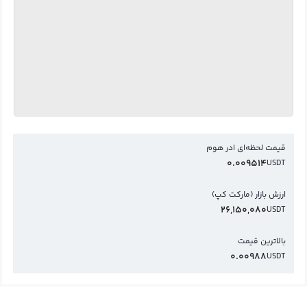
قیمت لحظه‌ای ادر هوم
0.009514
USDT
ارزش بازار (مارکت کپ)
26,150,080
USDT
بالاترین قیمت
0.00988
USDT