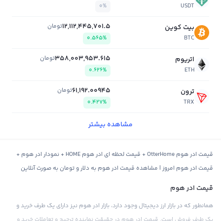
0%
USDT
12,112,445,701.5
تومان
بیت کوین
0.565%
BTC
358,003,953.615
تومان
اتریوم
0.626%
ETH
61,192.00945
تومان
ترون
0.427%
TRX
مشاهده بیشتر
قیمت ادر هوم OtterHome + قیمت لحظه ای ادر هوم HOME + نمودار ادر هوم +
قیمت ادر هوم امروز | مشاهده قیمت ادر هوم به دلار و تومان به صورت آنلاین
قیمت ادر هوم
همانطور که در بازار ارز دیجیتال وجود دارد، بازار ادر هوم نیز دارای یک طرف خرید و
یک طرف فروش است. قیمت ادر هوم در حقیقت نماینده ترجیح و تعاملات خرید و