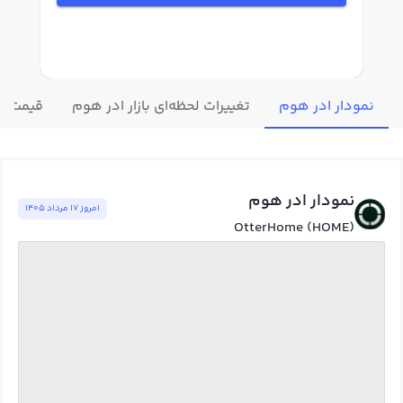
نمودار ادر هوم
تغییرات لحظه‌ای بازار ادر هوم
قیمت سا
نمودار ادر هوم
امروز ١٧ مرداد ١٤٠٥
OtterHome (HOME)