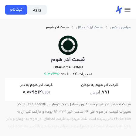
ورود
ثبت‌نام
صرافی رابکس
قیمت ارز دیجیتال
قیمت ادر هوم
قیمت ادر هوم
OtterHome (HOME)
تغییرات ۲۴ ساعته:
6.373%
قیمت ادر هوم به تومان
قیمت ادر هوم به تتر
0.009514
1,771
تومان
USDT
قیمت لحظه‌ای ادر هوم هم اکنون معادل 1,771 تومان یا 0.009514 تتر است.
تغییرات قیمت ادر هوم طی 24 ساعت اخیر 6.373% بوده و مارکت کپ آن به
26,150,080 دلار رسیده است. شما می‌توانید قیمت لحظه‌ای ادر هوم به تومان و دلار
را همراه با نمودار قیمت ادر هوم امروز در صرافی ارز دیجیتال رابکس مشاهده کنید.