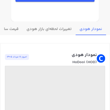
نمودار هودی
تغییرات لحظه‌ای بازار هودی
قیمت سایر ا
نمودار هودی
امروز ١٦ مرداد ١٤٠٥
HoDooi (HOD)