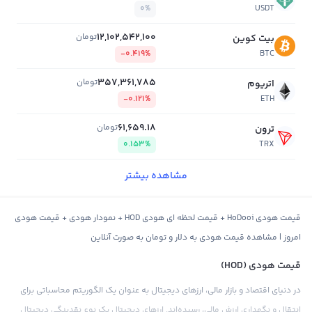
0%
USDT
12,102,542,100
تومان
بیت کوین
-0.419%
BTC
357,361,785
تومان
اتریوم
-0.121%
ETH
61,659.18
تومان
ترون
0.153%
TRX
مشاهده بیشتر
قیمت هودی HoDooi + قیمت لحظه ای هودی HOD + نمودار هودی + قیمت هودی
امروز | مشاهده قیمت هودی به دلار و تومان به صورت آنلاین
قیمت هودی (HOD)
در دنیای اقتصاد و بازار مالی، ارزهای دیجیتال به عنوان یک الگوریتم محاسباتی برای
انتقال و نگهداری ارزش مالی، رسیده‌اند. ارزهای دیجیتال یک نوع نقدینگی دیجیتال