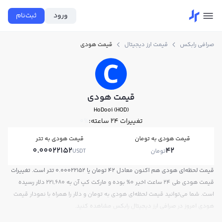
ورود
ثبت‌نام
صرافی رابکس
قیمت ارز دیجیتال
قیمت هودی
قیمت هودی
HoDooi (HOD)
تغییرات ۲۴ ساعته:
0%
قیمت هودی به تومان
قیمت هودی به تتر
0.00022152
42
تومان
USDT
قیمت لحظه‌ای هودی هم اکنون معادل 42 تومان یا 0.00022152 تتر است. تغییرات
قیمت هودی طی 24 ساعت اخیر 0% بوده و مارکت کپ آن به 221,680 دلار رسیده
است. شما می‌توانید قیمت لحظه‌ای هودی به تومان و دلار را همراه با نمودار قیمت
هودی امروز در صرافی ارز دیجیتال رابکس مشاهده کنید.