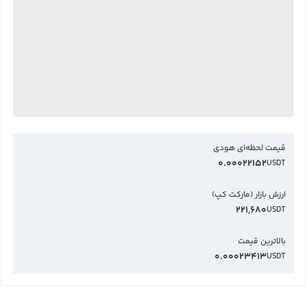
قیمت لحظه‌ای هودی
0.00022152
USDT
ارزش بازار (مارکت کپ)
221,680
USDT
بالاترین قیمت
0.00023413
USDT