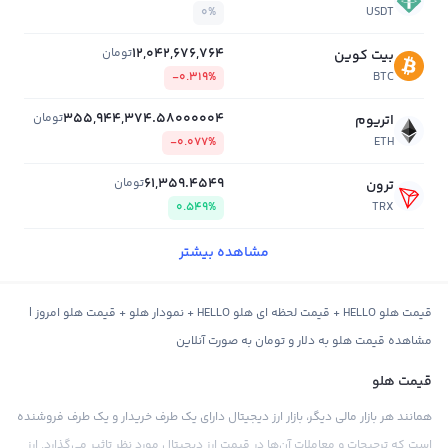
0%
USDT
12,042,676,764
تومان
بیت کوین
-0.319%
BTC
355,944,374.58000004
تومان
اتریوم
-0.077%
ETH
61,359.4549
تومان
ترون
0.549%
TRX
مشاهده بیشتر
قیمت هلو HELLO + قیمت لحظه ای هلو HELLO + نمودار هلو + قیمت هلو امروز |
مشاهده قیمت هلو به دلار و تومان به صورت آنلاین
قیمت هلو
همانند هر بازار مالی دیگر، بازار ارز دیجیتال دارای یک طرف خریدار و یک طرف فروشنده
است که ترجیحات و معاملات آن‌ها در قیمت ارز دیجیتال مورد نظر تاثیر می‌گذارد. ارز