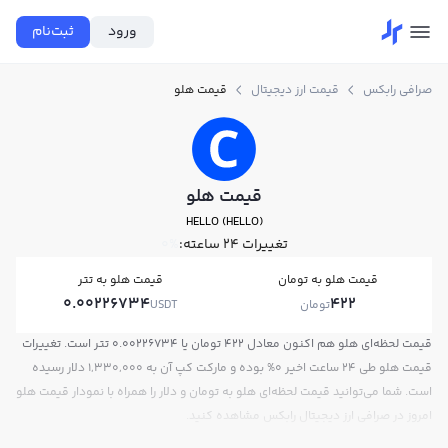
ورود
ثبت‌نام
صرافی رابکس
قیمت ارز دیجیتال
قیمت هلو
قیمت هلو
HELLO (HELLO)
تغییرات ۲۴ ساعته:
0%
قیمت هلو به تومان
قیمت هلو به تتر
0.00226734
422
تومان
USDT
قیمت لحظه‌ای هلو هم اکنون معادل 422 تومان یا 0.00226734 تتر است. تغییرات
قیمت هلو طی 24 ساعت اخیر 0% بوده و مارکت کپ آن به 1,330,000 دلار رسیده
است. شما می‌توانید قیمت لحظه‌ای هلو به تومان و دلار را همراه با نمودار قیمت هلو
امروز در صرافی ارز دیجیتال رابکس مشاهده کنید.