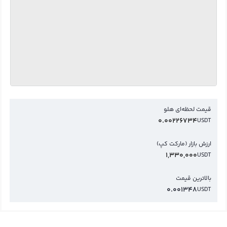
قیمت لحظه‌ای هلو
0.00226734
USDT
ارزش بازار (مارکت کپ)
1,330,000
USDT
بالاترین قیمت
0.001348
USDT