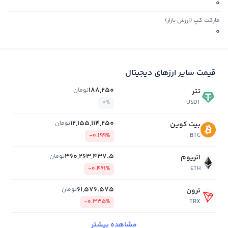
0
مارکت کپ (ارزش بازار)
0
قیمت سایر ارزهای دیجیتال
188,250
تومان
تتر
0%
USDT
12,155,114,250
تومان
بیت کوین
-0.199%
BTC
360,263,437.5
تومان
اتریوم
-0.461%
ETH
61,576.575
تومان
ترون
-0.335%
TRX
مشاهده بیشتر