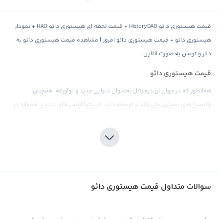
قیمت هیستوری دائو HistoryDAO + قیمت لحظه ای هیستوری دائو HAO + نمودار
هیستوری دائو + قیمت هیستوری دائو امروز | مشاهده قیمت هیستوری دائو به
دلار و تومان به صورت آنلاین
قیمت هیستوری دائو
همانطور که در جهان ارز دیجیتال به‌عنوان دنیایی جدید و نوآورانه، همچنان
پتانسیل‌های بسیاری برای رشد و توسعه دارد، کریپتوکارنسی‌های جدیدی همواره در
این بازار مبتنی بر تکنولوژی بلاکچین، معرفی می‌شوند. یکی از این
کریپتوکارنسی‌های جدید با نام هیستوری دائو و با نماد HAO عرضه شده است، که به
طور کلی معرفی به جامعه ارز‌های دیجیتال پرند است.
قیمت هیستوری دائو نیز همانند دیگر ارزهای دیجیتال، تحت تأثیر عرضه و تقاضای
بازار است و می‌تواند به‌عنوان یک ابزار بسیار قدرتمند در تحلیل و پیش‌بینی بازار ارز
سوالات متداول قیمت هیستوری دائو
دیجیتال مورد استفاده قرار گیرد. همانند قیمت بیت کوین، این کریپتوکارنسی نیز
قابلیت نشان‌دهی اثر تمامی اخبار و رویدادهای مختلف در جهان به وضوح در قیمت