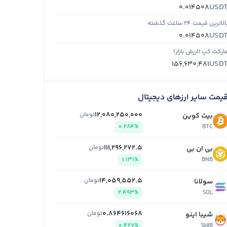
USD
0.014508
الاترین قیمت ۲۴ ساعت گذشته
USD
0.014508
ارکت کپ (ارزش بازار)
USD
156,630,481
یمت سایر ارزهای دیجیتال
12,080,250,000
تومان
بیت کوین
0.284%
BTC
111,296,272.5
تومان
بی ان بی
1.131%
BNB
14,059,552.5
تومان
سولانا
2.493%
SOL
0.864616068
تومان
شیبا اینو
0.427%
SHIB