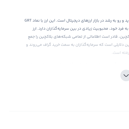
گراف، یا به‌طور کامل The Graph، یکی از ارزهای دیجیتالی جدید و رو به رشد در بازار ارزهای دیجیتال است. این ارز با نماد GRT
فرد خود، محبوبیت زیادی در بین سرمایه‌گذاران دارد. ارز
چین، قادر است اطلاعاتی از تمامی شبکه‌های بلاکچین را جمع
 دلایلی است که سرمایه‌گذاران به سمت خرید گراف می‌روند و
رفته است.
ا بهره‌گیری از پلتفرم پیشرفته و قابل اعتماد خود، این صرافی
اهم کند. همچنین، با ارائه ابزارهای تحلیلی و نمودارهای بازار
ازار داشته باشند و به‌طور بهتری تصمیم‌گیری کنند. در نهایت،
یل به خرید این ارز دارند، نیاز به شناخت درست و دقیق از بازار
ایه‌گذاری کنند.
 یا ضرر شما از آن به تنهایی تنها فرضی است. برای تبدیل آن
بار و تحلیل های فاندامنتال و نمودارهای قیمت، شرایط بهتری