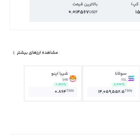
 کپ)
بالاترین قیمت
0.014567
1
USDT
مشاهده ارزهای بیشتر
سولانا
شیبا اینو
SHIB
SOL
0.427%
2.493%
TMN
TMN
0.864
14,059,552.5