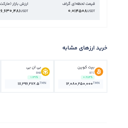
قیمت لحظه‌ای گراف
ارزش بازار (مارکت
56,630,481
0.014508
USDT
USDT
خرید ارزهای مشابه
بیت کوین
بی ان بی
BNB
BTC
1.131%
0.284%
TMN
TMN
111,296,272.5
12,080,250,000