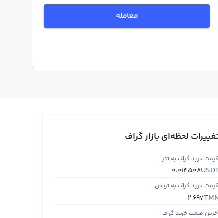
معامله
غییرات لحظه‌ای بازار گراف
یمت خرید گراف به تتر
USD
0.014508
یمت خرید گراف به تومان
TM
2,697
خرین قیمت خرید گراف