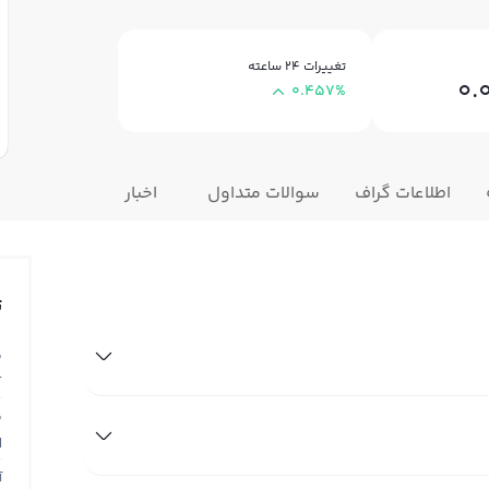
تغییرات ۲۴ ساعته
0.
0.457%
اطلاعات گراف
سوالات متداول
اخبار
ت
ق
T
ق
N
آ