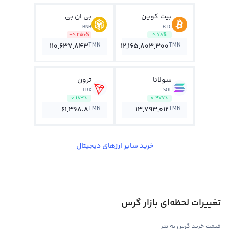
بیت کوین
بی ان بی
BNB
BTC
-0.456%
0.78%
TMN
TMN
110,637,843
12,165,803,300
سولانا
ترون
TRX
SOL
0.183%
0.477%
TMN
TMN
61,368.8
13,793,012
خرید سایر ارزهای دیجیتال
تغییرات لحظه‌ای بازار گرس
قیمت خرید گرس به تتر