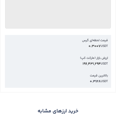
قیمت لحظه‌ای گرس
0.3007
USDT
ارزش بازار (مارکت کپ)
196,431,294
USDT
بالاترین قیمت
0.3128
USDT
خرید ارزهای مشابه