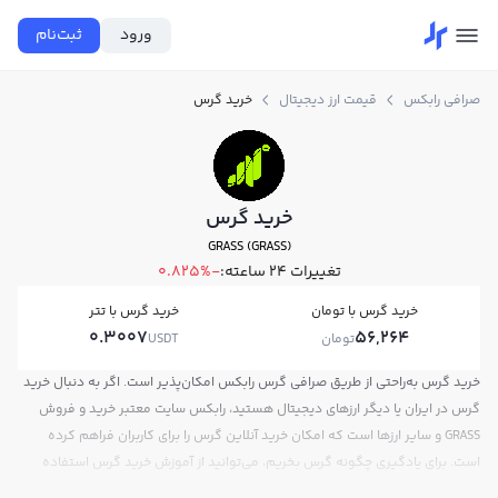
ورود
ثبت‌نام
صرافی رابکس
قیمت ارز دیجیتال
خرید گرس
خرید گرس
GRASS (GRASS)
تغییرات ۲۴ ساعته:
-0.825%
خرید گرس با تومان
خرید گرس با تتر
0.3007
56,264
تومان
USDT
خرید گرس به‌راحتی از طریق صرافی گرس رابکس امکان‌پذیر است. اگر به دنبال خرید
گرس در ایران یا دیگر ارزهای دیجیتال هستید، رابکس سایت معتبر خرید و فروش
GRASS و سایر ارزها است که امکان خرید آنلاین گرس را برای کاربران فراهم کرده
است. برای یادگیری چگونه گرس بخریم، می‌توانید از آموزش خرید گرس استفاده
کنید و پس از ثبت‌نام و احراز هویت، به خرید و فروش گرس GRASS بپردازید. در بازار