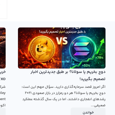
ه تغییر می‌پیوندد.
در صفحه قیمت جنارو نتورک رابکس کاربران می‌توانند نمودار جنارو نتورک GNX را در تایم فریم‌های مختلف مشاهده کرده و با
استفاده از ابزارهای ترسیم به تحلیل نمودار جنارو نتورک بپردازند. در نمودار جنارو نتورک اطلاعات قیمت GNX با استفاده از
است و امکان استفاده از تایم فریم‌های مختلف برای تحلیل وجود
ز ابتدای فعالیت آن به کاربران ارائه نمی‌کند. اما با ورود این ارز
دیجیتال جدید به بازار، این امکان برای کاربران ایرانی نیز فراهم خواهد شد. برای مشاهده نمودار قیمت جنارو نتورک GNX به
مورد نظر خود مراجعه کنید. رابکس در این صفحه نمودار قیمت جنارو
دوج بخریم یا سولانا؟ بر طبق جدیدترین اخبار
تصمیم بگیرید!
TXO
خرید جنارو نتورک
اگر امروز قصد سرمایه‌گذاری دارید، سؤال مهم این است:
دوج بخریم یا سولانا؟ هر دو رمزارز در بازار صعودی ۲۰۲۱
رشدهای انفجاری داشتند، اما در یک سال گذشته عملکرد
ضعیفی...
اکوس
خواندن