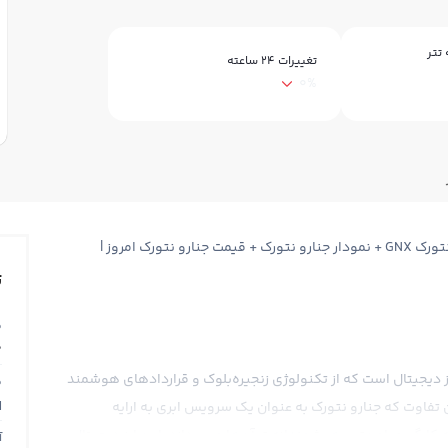
تتر
تغییرات ۲۴ ساعته
0%
قیمت جنارو نتورک GenaroNetwork + قیمت لحظه ای جنارو نتورک GNX + نمودار جنارو نتورک + قیمت جنارو نتورک امروز |
ت
ق
0
 جنارو نتورک (GenaroNetwork) نیز یک ارز دیجیتال است که از تکنولوژی زنجیره‌بلوک و قراردادهای هوشمند
ق
N
ین تفاوت که جنارو نتورک به عنوان یک سرویس ابری به ارایه
ارگیری امن‌تر و هوشمندانه تر آن‌ها می‌پردازد. این ارز دیجیتال
آ