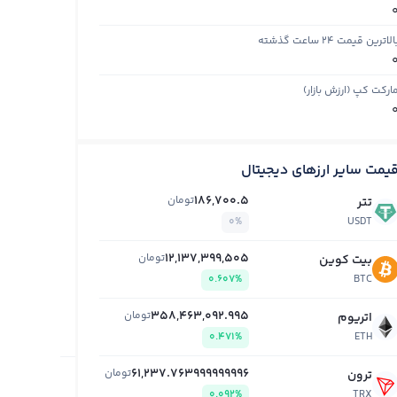
الاترین قیمت ۲۴ ساعت گذشته
ارکت کپ (ارزش بازار)
یمت سایر ارزهای دیجیتال
186,700.5
تومان
تتر
0%
USDT
12,137,399,505
تومان
بیت کوین
0.607%
BTC
358,463,092.995
تومان
اتریوم
0.471%
ETH
61,237.763999999996
تومان
ترون
0.092%
TRX