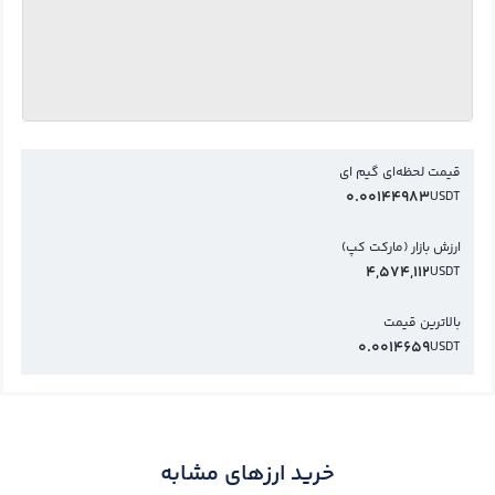
قیمت لحظه‌ای گیم ای
0.00144983
USDT
ارزش بازار (مارکت کپ)
4,574,112
USDT
بالاترین قیمت
0.0014659
USDT
خرید ارزهای مشابه