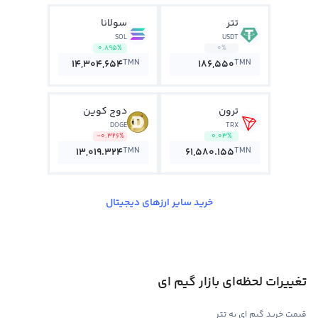
تتر
سولانا
SOL
USDT
0.895%
0%
TMN
TMN
14,304,654
186,550
ترون
دوج کوین
DOGE
TRX
-0.326%
0.03%
TMN
TMN
13,019.324
61,580.155
خرید سایر ارزهای دیجیتال
تغییرات لحظه‌ای بازار گیم ای
قیمت خرید گیم ای به تتر