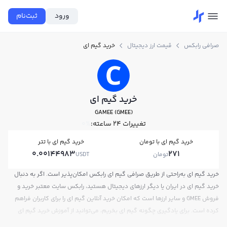
ورود
ثبت‌نام
صرافی رابکس
قیمت ارز دیجیتال
خرید گیم ای
خرید گیم ای
GAMEE (GMEE)
تغییرات ۲۴ ساعته:
0%
خرید گیم ای با تومان
خرید گیم ای با تتر
0.00144983
271
تومان
USDT
خرید گیم ای به‌راحتی از طریق صرافی گیم ای رابکس امکان‌پذیر است. اگر به دنبال
خرید گیم ای در ایران یا دیگر ارزهای دیجیتال هستید، رابکس سایت معتبر خرید و
فروش GMEE و سایر ارزها است که امکان خرید آنلاین گیم ای را برای کاربران فراهم
کرده است. برای یادگیری چگونه گیم ای بخریم، می‌توانید از آموزش خرید گیم ای
استفاده کنید و پس از ثبت‌نام و احراز هویت، به خرید و فروش گیم ای GMEE