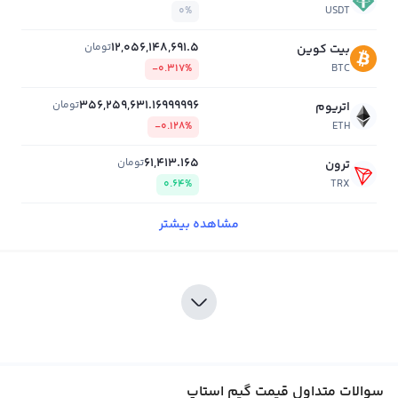
0%
USDT
12,056,148,691.5
تومان
بیت کوین
-0.317%
BTC
356,259,631.16999996
تومان
اتریوم
-0.128%
ETH
61,413.165
تومان
ترون
0.64%
TRX
مشاهده بیشتر
سوالات متداول قیمت گیم استاپ