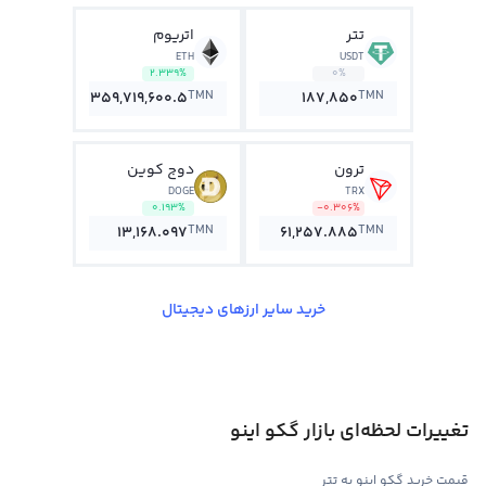
تتر
اتریوم
ETH
USDT
2.339%
0%
TMN
TMN
359,719,600.5
187,850
ترون
دوج کوین
DOGE
TRX
0.193%
-0.306%
TMN
TMN
13,168.097
61,257.885
خرید سایر ارزهای دیجیتال
تغییرات لحظه‌ای بازار گکو اینو
قیمت خرید گکو اینو به تتر