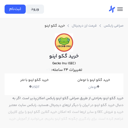
ورود
ثبت‌نام
صرافی رابکس
قیمت ارز دیجیتال
خرید گکو اینو
خرید گکو اینو
Gecko Inu (GEC)
تغییرات ۲۴ ساعته:
0%
خرید گکو اینو با تومان
خرید گکو اینو با تتر
0
0
تومان
USDT
خرید گکو اینو به‌راحتی از طریق صرافی گکو اینو رابکس امکان‌پذیر است. اگر به
دنبال خرید گکو اینو در ایران یا دیگر ارزهای دیجیتال هستید، رابکس سایت معتبر
خرید و فروش GEC و سایر ارزها است که امکان خرید آنلاین گکو اینو را برای کاربران
فراهم کرده است. برای یادگیری چگونه گکو اینو بخریم، می‌توانید از آموزش خرید
گکو اینو استفاده کنید و پس از ثبت‌نام و احراز هویت، به خرید و فروش گکو اینو