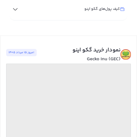
کیف پول‌های گکو اینو
نمودار خرید گکو اینو
امروز ١٥ مرداد ١٤٠٥
Gecko Inu (GEC)