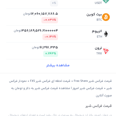
0%
USDT
12,060,157,786.5
تومان
بیت کوین
-0.038%
BTC
356,189,526.21000004
تومان
اتریوم
-0.147%
ETH
61,297.335
تومان
ترون
0.243%
TRX
مشاهده بیشتر
قیمت فرکس شیر Frax Share + قیمت لحظه ای فرکس شیر FXS + نمودار فرکس
شیر + قیمت فرکس شیر امروز | مشاهده قیمت فرکس شیر به دلار و تومان به
صورت آنلاین
قیمت فرکس شیر
در جهان امروز، بازار ارز دیجیتال به سرعت در حال رشد است و تعداد ارزهای دیجیتال