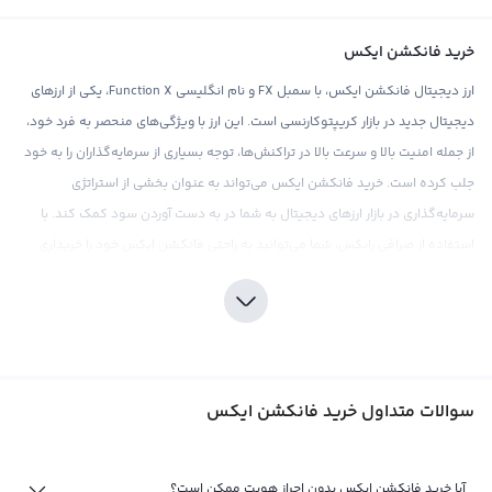
خرید فانکشن ایکس
ارز دیجیتال فانکشن ایکس، با سمبل FX و نام انگلیسی Function X، یکی از ارزهای
دیجیتال جدید در بازار کریپتوکارنسی است. این ارز با ویژگی‌های منحصر به فرد خود،
از جمله امنیت بالا و سرعت بالا در تراکنش‌ها، توجه بسیاری از سرمایه‌گذاران را به خود
جلب کرده است. خرید فانکشن ایکس می‌تواند به عنوان بخشی از استراتژی
سرمایه‌گذاری در بازار ارزهای دیجیتال به شما در به دست آوردن سود کمک کند. با
استفاده از صرافی رابکس، شما می‌توانید به راحتی فانکشن ایکس خود را خریداری
کنید زیرا این صرافی با ارائه قیمت‌های رقابتی و کارمزد پایین، امکان خرید آسان و
مطمئن را برای کاربرانش فراهم کرده است.
برای سرمایه‌گذاری در فانکشن ایکس، بهتر است ابتدا بازار ارزهای دیجیتال را به خوبی
مورد بررسی و بررسی قرار دهید. با توجه به وجود نوسانات قیمتی در بازار
سوالات متداول خرید فانکشن ایکس
کریپتوکارنسی، تحقیق و بررسی دقیق بازار قبل از خرید این ارز بسیار مهم است.
صرافی رابکس، به منظور کمک به کاربران خود در این بخش، ابزارهای تحلیلی و
اطلاعات جامع در مورد بازار ارزهای دیجیتال را در اختیارشان قرار می‌دهد. همچنین،
آیا خرید فانکشن ایکس بدون احراز هویت ممکن است؟