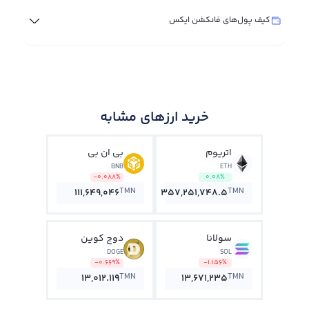
کیف پول‌های فانکشن ایکس
خرید ارزهای مشابه
اتریوم
بی ان بی
BNB
ETH
-0.088%
0.08%
TMN
TMN
111,649,046
357,251,748.5
سولانا
دوج کوین
DOGE
SOL
-0.669%
-1.156%
TMN
TMN
13,012.119
13,671,235