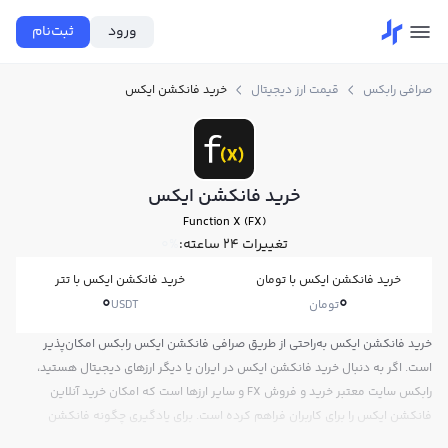
ورود
ثبت‌نام
صرافی رابکس
قیمت ارز دیجیتال
خرید فانکشن ایکس
خرید فانکشن ایکس
Function X (FX)
تغییرات ۲۴ ساعته:
0%
خرید فانکشن ایکس با تومان
خرید فانکشن ایکس با تتر
0
0
تومان
USDT
خرید فانکشن ایکس به‌راحتی از طریق صرافی فانکشن ایکس رابکس امکان‌پذیر
است. اگر به دنبال خرید فانکشن ایکس در ایران یا دیگر ارزهای دیجیتال هستید،
رابکس سایت معتبر خرید و فروش FX و سایر ارزها است که امکان خرید آنلاین
فانکشن ایکس را برای کاربران فراهم کرده است. برای یادگیری چگونه فانکشن
ایکس بخریم، می‌توانید از آموزش خرید فانکشن ایکس استفاده کنید و پس از