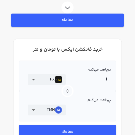
ثبت‌نام و احراز هویت، به خرید و فروش فانکشن ایکس FX بپردازید. در بازار رابکس،
قیمت لحظه‌ای، نمودار و امکانات فروش فانکشن ایکس نیز در دسترس شما قرار دارد
تا بتوانید تصمیمات بهتری در معاملات خود بگیرید.
معامله
خرید فانکشن ایکس با تومان و تتر
دریافت می‌کنم
FX
پرداخت می‌کنم
TMN
معامله