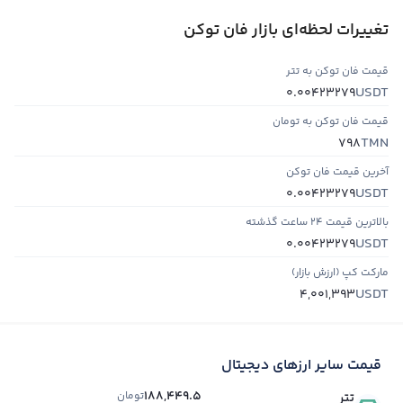
تغییرات لحظه‌ای بازار فان توکن
قیمت فان توکن به تتر
USDT
0.00423279
قیمت فان توکن به تومان
TMN
798
آخرین قیمت فان توکن
USDT
0.00423279
بالاترین قیمت ۲۴ ساعت گذشته
USDT
0.00423279
مارکت کپ (ارزش بازار)
USDT
4,001,393
قیمت سایر ارزهای دیجیتال
188,449.5
تومان
تتر