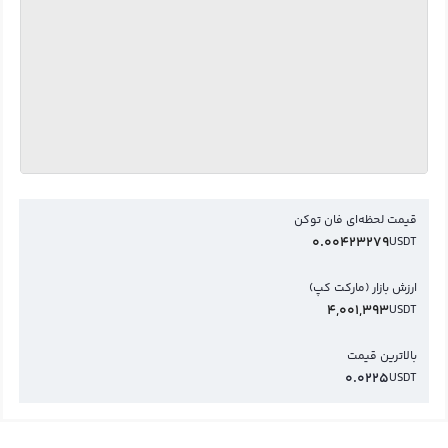
قیمت لحظه‌ای فان توکن
0.00423279
USDT
ارزش بازار (مارکت کپ)
4,001,393
USDT
بالاترین قیمت
0.0225
USDT