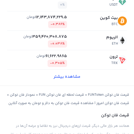
0%
USDT
12,143,874,229.5
تومان
بیت کوین
-0.386%
BTC
359,420,308.875
تومان
اتریوم
-0.038%
ETH
61,622.9865
تومان
ترون
-0.305%
TRX
مشاهده بیشتر
قیمت فان توکن FUNToken + قیمت لحظه ای فان توکن FUN + نمودار فان توکن +
قیمت فان توکن امروز | مشاهده قیمت فان توکن به دلار و تومان به صورت آنلاین
قیمت فان توکن
همانند هر بازار مالی دیگر، قیمت ارزهای دیجیتال نیز به تقاضا و عرضه آن‌ها در