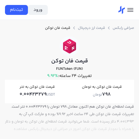
ورود
ثبت‌نام
صرافی رابکس
قیمت ارز دیجیتال
قیمت فان توکن
قیمت فان توکن
FUNToken (FUN)
تغییرات ۲۴ ساعته:
9.92%
قیمت فان توکن به تومان
قیمت فان توکن به تتر
0.00423279
798
تومان
USDT
قیمت لحظه‌ای فان توکن هم اکنون معادل 798 تومان یا 0.00423279 تتر است.
تغییرات قیمت فان توکن طی 24 ساعت اخیر 9.92% بوده و مارکت کپ آن به
4,001,393 دلار رسیده است. شما می‌توانید قیمت لحظه‌ای فان توکن به تومان و دلار
را همراه با نمودار قیمت فان توکن امروز در صرافی ارز دیجیتال رابکس مشاهده
کنید.