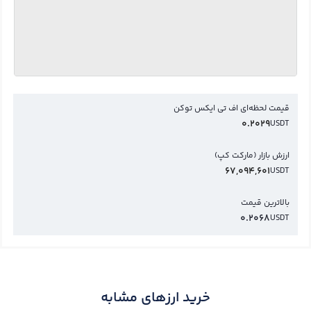
قیمت لحظه‌ای اف تی ایکس توکن
0.2029
USDT
ارزش بازار (مارکت کپ)
67,094,601
USDT
بالاترین قیمت
0.2068
USDT
خرید ارزهای مشابه