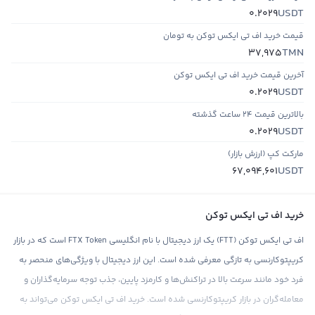
USDT
0.2029
قیمت خرید اف تی ایکس توکن به تومان
TMN
37,975
آخرین قیمت خرید اف تی ایکس توکن
USDT
0.2029
بالاترین قیمت ۲۴ ساعت گذشته
USDT
0.2029
مارکت کپ (ارزش بازار)
USDT
67,094,601
خرید اف تی ایکس توکن
اف تی ایکس توکن (FTT) یک ارز دیجیتال با نام انگلیسی FTX Token است که در بازار
کریپتوکارنسی به تازگی معرفی شده است. این ارز دیجیتال با ویژگی‌های منحصر به
فرد خود مانند سرعت بالا در تراکنش‌ها و کارمزد پایین، جذب توجه سرمایه‌گذاران و
معامله‌گران در بازار کریپتوکارنسی شده است. خرید اف تی ایکس توکن می‌تواند به