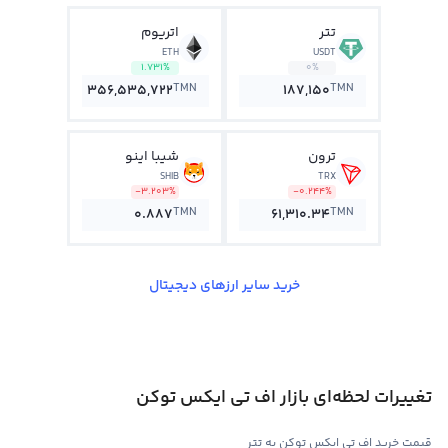
تتر
اتریوم
ETH
USDT
1.731%
0%
TMN
TMN
356,535,722
187,150
ترون
شیبا اینو
SHIB
TRX
-3.203%
-0.244%
TMN
TMN
0.887
61,310.34
خرید سایر ارزهای دیجیتال
تغییرات لحظه‌ای بازار اف تی ایکس توکن
قیمت خرید اف تی ایکس توکن به تتر