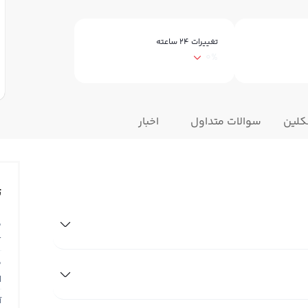
تغییرات ۲۴ ساعته
0%
نکلین
سوالات متداول
اخبار
ت
ق
T
ق
N
آ