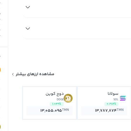
T
ب
T
م
T
ق
مشاهده ارزهای بیشتر
سولانا
دوج کوین
DOGE
SOL
1.049%
0.462%
TMN
TMN
13,055.095
13,787,874