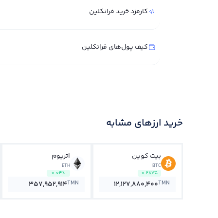
کارمزد خرید فرانکلین
کیف پول‌های فرانکلین
خرید ارزهای مشابه
بیت کوین
اتریوم
ETH
BTC
0.04%
0.287%
TMN
TMN
357,952,914
12,127,880,400