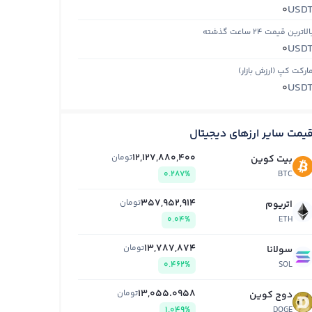
USD
0
الاترین قیمت ۲۴ ساعت گذشته
USD
0
ارکت کپ (ارزش بازار)
USD
0
یمت سایر ارزهای دیجیتال
12,127,880,400
تومان
بیت کوین
0.287%
BTC
357,952,914
تومان
اتریوم
0.04%
ETH
13,787,874
تومان
سولانا
0.462%
SOL
13,055.0958
تومان
دوج کوین
1.049%
DOGE