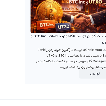
خرید بیت کوین توسط ناکاموتو با تصاحب BTC Inc و
U
شرکت Nakamoto که توسط کارآفرین حوزه رمزارز David
Bailey تأسیس شده، با تصاحب BTC Inc. و UTXO
Management گام مهمی در مسیر تقویت جایگاه خود در
یستم بیت‌کوین برداشت. این...
خواندن