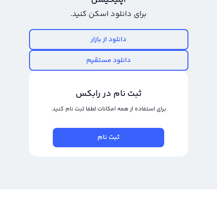
اپلیکیشن
FLR است و انگلیسی آن Flare می باشد. فلر با ایده پشتیبانی از ارز دیجیتال XRP
برای دانلود اسکن کنید.
توسط افراد دیگر توسعه یافته است. یکی از مزیت های این ارز دیجیتال، قابلیت
اطلاعاتی که درباره حساب های کاربران XRP در دسترس است، استفاده می شود و این
دانلود از بازار
امر می تواند در تعیین قیمت این ارز تاثیرگذار باشد.
دانلود مستقیم
رابکس از خرید و فروش بیش از ۱۰۰۰ ارز دیجیتال پشتیبانی می‌کند. برای معامله رمز
فلر، به صفحه
خرید فلر
بروید.
ثبت نام در رابکس
برای استفاده از همه امکانات لطفا ثبت نام کنید.
ثبت نام