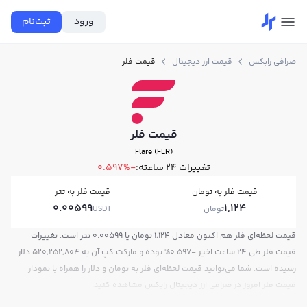
ورود
ثبت‌نام
صرافی رابکس
قیمت ارز دیجیتال
قیمت فلر
قیمت فلر
Flare (FLR)
تغییرات ۲۴ ساعته:
-0.597%
قیمت فلر به تومان
قیمت فلر به تتر
0.00599
1,124
تومان
USDT
قیمت لحظه‌ای فلر هم اکنون معادل 1,124 تومان یا 0.00599 تتر است. تغییرات
قیمت فلر طی 24 ساعت اخیر -0.597% بوده و مارکت کپ آن به 520,252,804 دلار
رسیده است. شما می‌توانید قیمت لحظه‌ای فلر به تومان و دلار را همراه با نمودار
قیمت فلر امروز در صرافی ارز دیجیتال رابکس مشاهده کنید.