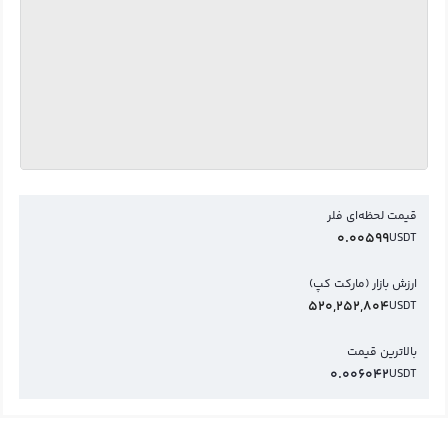
قیمت لحظه‌ای فلر
0.00599
USDT
ارزش بازار (مارکت کپ)
520,252,804
USDT
بالاترین قیمت
0.006042
USDT