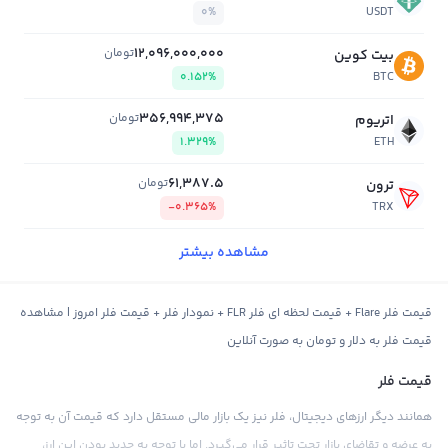
0%
USDT
12,096,000,000
تومان
بیت کوین
0.152%
BTC
356,994,375
تومان
اتریوم
1.329%
ETH
61,387.5
تومان
ترون
-0.365%
TRX
مشاهده بیشتر
قیمت فلر Flare + قیمت لحظه ای فلر FLR + نمودار فلر + قیمت فلر امروز | مشاهده
قیمت فلر به دلار و تومان به صورت آنلاین
قیمت فلر
همانند دیگر ارزهای دیجیتال، فلر نیز یک بازار مالی مستقل دارد که قیمت آن به توجه
به عرضه و تقاضای بازار تحت تاثیر قرار می‌گیرد. اما با توجه به جدید بودن این ارز،