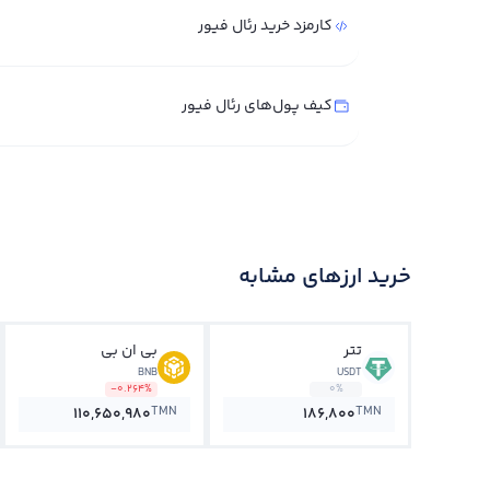
کارمزد خرید رئال فیور
کیف پول‌های رئال فیور
خرید ارزهای مشابه
تتر
بی ان بی
BNB
USDT
-0.264%
0%
TMN
TMN
110,650,980
186,800