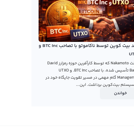
خرید بیت کوین توسط ناکاموتو با تصاحب BTC Inc و
U
شرکت Nakamoto که توسط کارآفرین حوزه رمزارز David
Bailey تأسیس شده، با تصاحب BTC Inc. و UTXO
Management گام مهمی در مسیر تقویت جایگاه خود در
یستم بیت‌کوین برداشت. این...
خواندن