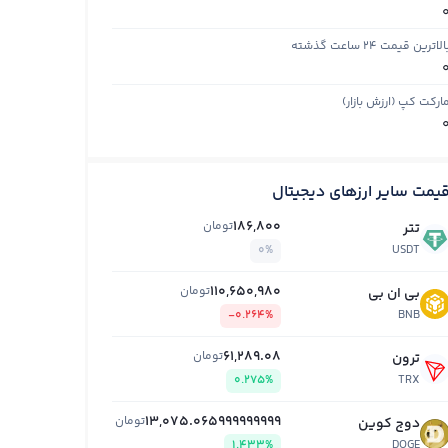
الاترین قیمت ۲۴ ساعت گذشته
ارکت کپ (ارزش بازار)
یمت سایر ارزهای دیجیتال
186,800
تومان
تتر
0%
USDT
110,650,980
تومان
بی ان بی
-0.264%
BNB
61,289.08
تومان
ترون
0.275%
TRX
13,075.065999999999
تومان
دوج کوین
1.433%
DOGE