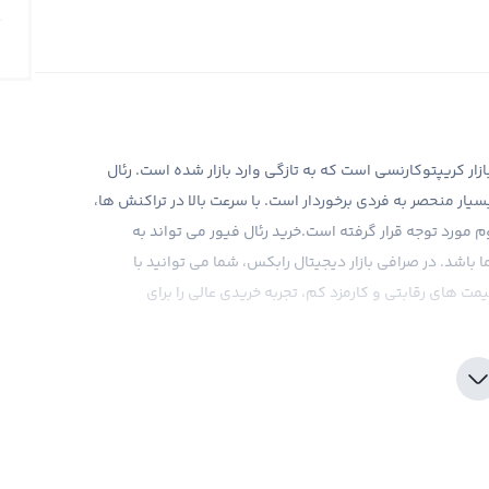
بازار کریپتوکارنسی است که به تازگی وارد بازار شده است. رئال
 انگلیسی Realfevr، از ویژگی های بسیار منحصر به فردی برخوردار است. با سرعت بالا در تراکنش ها،
وم مورد توجه قرار گرفته است.خرید رئال فیور می تواند به
باشد. در صرافی بازار دیجیتال رابکس، شما می توانید با
یمت های رقابتی و کارمزد کم، تجربه خریدی عالی را برای
ورت درست و موفقیت آمیز رئال فیور وجود دارد. با توجه به
 تحقیقات کافی قبل از خرید رئال فیور سرمایه گذاری کنید.
ازار، به کاربران خود در این مسیر کمک می کند. همچنین،
آمریکا ایجاد کرده است و بهتر است به این نکته دقت کنید.