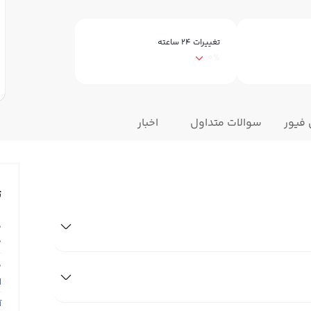
تغییرات ۲۴ ساعته
0%
 فیور
سوالات متداول
اخبار
ت
ق
0
ق
N
آ