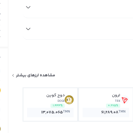
0
ب
0
م
0
ق
مشاهده ارزهای بیشتر
ترون
دوج کوین
DOGE
TRX
1.433%
0.275%
TMN
TMN
13,075.065
61,289.08