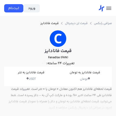
ورود
ثبت‌نام
صرافی رابکس
قیمت ارز دیجیتال
قیمت فانادایز
قیمت فانادایز
Fanadise (FAN)
تغییرات ۲۴ ساعته:
0%
قیمت فانادایز به تومان
قیمت فانادایز به تتر
0
0
تومان
USDT
قیمت لحظه‌ای فانادایز هم اکنون معادل 0 تومان یا 0 تتر است. تغییرات قیمت
فانادایز طی 24 ساعت اخیر 0% بوده و مارکت کپ آن به - دلار رسیده است. شما
می‌توانید قیمت لحظه‌ای فانادایز به تومان و دلار را همراه با نمودار قیمت فانادایز
امروز در صرافی ارز دیجیتال رابکس مشاهده کنید.