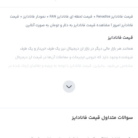
قیمت فانادایز Fanadise + قیمت لحظه ای فانادایز FAN + نمودار فانادایز + قیمت
فانادایز امروز | مشاهده قیمت فانادایز به دلار و تومان به صورت آنلاین
قیمت فانادایز
همانند هر بازار مالی دیگر در بازار ارز دیجیتال نیز یک طرف خریدار و یک طرف
فروشنده وجود دارد که خروجی ترجیحات و معاملات آن‌ها در قیمت ارز دیجیتال
مشخص می‌شود. بنابراین، قیمت فانادایز با توجه به عرضه و تقاضای ایجاد شده در
صرافی‌های ارز دیجیتال تعیین می‌شود و تمامی اخبار و رویدادهای اقتصادی، سیاسی،
اجتماعی و فاندامنتال اثر خود را در نمودار قیمت لحظه ای فانادایز نشان می‌دهد.
فانادایز یا FAN یک ارز دیجیتال جدید است که در سال ۲۰۱۹ معرفی شد. این ارز
دیجیتال با رمزگذاری مستقیم و تحت شبکه توزیعی بلاکچین عمل می‌کند. FAN به
عنوان ارزی دیجیتالی جدید و با واحد پولی خود به بازار وارد شده و می‌تواند برای
سوالات متداول قیمت فانادایز
پرداخت‌های آنلاین و معاملات تجاری استفاده شود. قیمت فانادایز را می‌توان
براساس پول‌های فیات مختلف مثل دلار و تومان یا سایر ارزهای دیجیتال مثل بیت