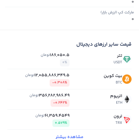
0
مارکت کپ (ارزش بازار)
0
قیمت سایر ارزهای دیجیتال
186,050.5
تومان
تتر
0%
USDT
12,055,886,349.5
تومان
بیت کوین
-0.308%
BTC
356,282,986.49
تومان
اتریوم
-0.242%
ETH
61,359.4549
تومان
ترون
0.579%
TRX
مشاهده بیشتر