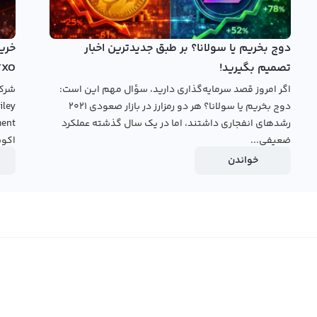
کوتاه مدت ارزشمند باشد.
لر بسیار مناسب است. در این صرافی، می توانید با استفاده از
دوج بخریم یا سولانا؟ بر طبق جدیدترین اخبار
انی به فروش برسانید یا آن را به دیگر ارزهای دیجیتال تبدیل
تصمیم بگیرید!
TXO
ران ارز دیجیتال ارتباط برقرار کنید و با قیمت دلخواه خود یا
اگر امروز قصد سرمایه‌گذاری دارید، سؤال مهم این است:
همه این امکانات به شما کمک می کند تا بتوانید بهترین معامله
دوج بخریم یا سولانا؟ هر دو رمزارز در بازار صعودی ۲۰۲۱
رشدهای انفجاری داشتند، اما در یک سال گذشته عملکرد
ضعیفی...
اکوس
قیمت اویلر
خواندن