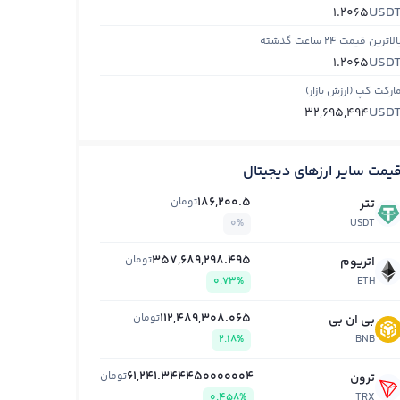
USD
1.2065
الاترین قیمت ۲۴ ساعت گذشته
USD
1.2065
ارکت کپ (ارزش بازار)
USD
32,695,494
یمت سایر ارزهای دیجیتال
186,200.5
تومان
تتر
0%
USDT
357,689,298.495
تومان
اتریوم
0.73%
ETH
112,489,308.065
تومان
بی ان بی
2.18%
BNB
61,241.344450000004
تومان
ترون
0.458%
TRX