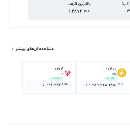
 کپ)
بالاترین قیمت
1.2874
3
USDT
مشاهده ارزهای بیشتر
بی ان بی
ترون
TRX
BNB
0.458%
2.18%
TMN
TMN
61,241.344
112,489,308.065