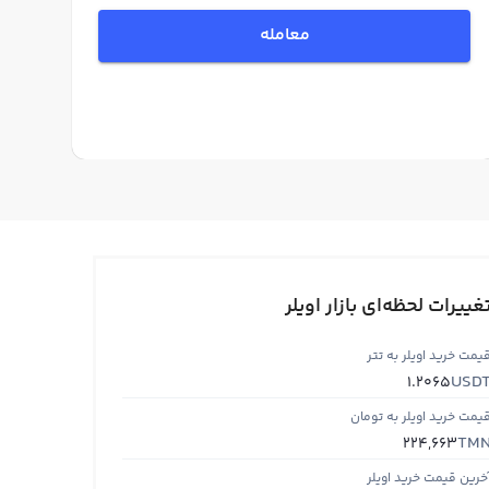
معامله
غییرات لحظه‌ای بازار اویلر
یمت خرید اویلر به تتر
USD
1.2065
یمت خرید اویلر به تومان
TM
224,663
خرین قیمت خرید اویلر