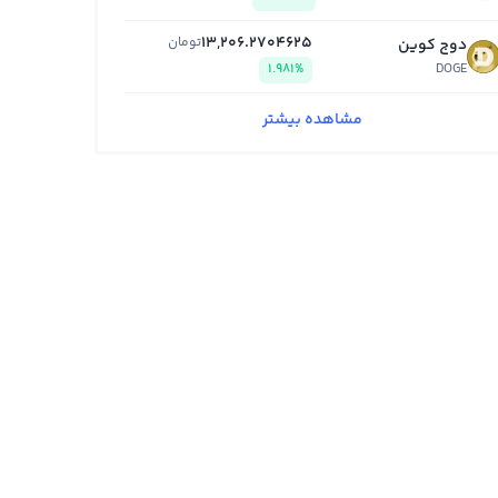
13,206.2704625
تومان
دوج کوین
1.981%
DOGE
مشاهده بیشتر