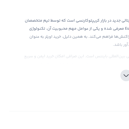
 دیجیتال EUL یکی از ارزهای دیجیتالی جدید در بازار کریپتوکارنسی است که توسط تیم متخصصان
مالی به وجود آمده است. این ارز با نام انگلیسی Euler Finance معرفی شده و یکی از عوامل مهم محبوبیت آن، تکنولوژی
راکنش‌ها فراهم می‌کند. به همین دلیل، خرید اویلر به عنوان
آور باشد.
افی بین‌المللی بایننس است. این صرافی امکان خرید ایمن و سریع
د. همچنین، بایننس با ارائه ابزارهای تحلیلی و اطلاعات مشخص
 اما باید توجه داشت که با توجه به سطح ریسک بالای بازار
 تا خرید اویلر برای شما سودآور باشد.
اویلر یکی از ارزهای دیجیتال جدید است که با نماد تجاری EUL شناخته می‌شود. این ارز با نام انگلیسی Euler Finance شناخته
 با رونمایی از این ارز جدید، فرصتی برای سرمایه‌گذاری و کسب
یل، متخصصان تحلیل‌های مالی پیش‌بینی می‌کنند که بازار
اویلر خواهد داشت.