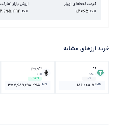
قیمت لحظه‌ای اویلر
ارزش بازار (مارکت
2,695,494
1.2065
USDT
USDT
خرید ارزهای مشابه
تتر
اتریوم
ETH
USDT
0.73%
0%
TMN
TMN
357,689,298.495
186,200.5