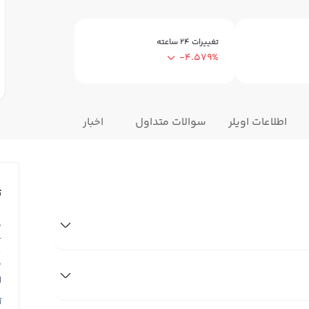
تغییرات ۲۴ ساعته
-4.579%
اطلاعات اویلر
سوالات متداول
اخبار
ت
ق
T
ق
N
آ