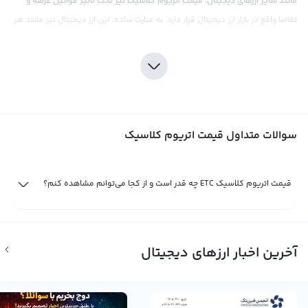
مانند سایر ارزهای دیجیتال، قیمت اتریوم کلاسیک نیز تحت تأثیر قوانین عرضه و
تقاضا واقع در بازار ارز دیجیتال قرار دارد. به عبارت ساده، این ارز دیجیتال نیز مانند هر
بازار مالی دیگر، دارای یک طرف خریدار و یک طرف فروشنده است که ترجیحات و
معاملات آن‌ها نهایتاً در قیمت اتریوم کلاسیک تعیین می‌شود. علاوه بر این، تمامی
اخبار، رویدادهای اقتصادی، سیاسی، اجتماعی و فاندامنتال نیز می‌تواند تأثیرگذاری
قابل ملاحظه‌ای در نمودار قیمت این ارز داشته باشد.
به طور کلی، قیمت اتریوم کلاسیک می‌تواند در مقایسه با پول‌های فیات مختلف
سوالات متداول قیمت اتریوم کلاسیک
مانند دلار یا تومان نیز نمایش داده شود. همچنین، می‌توان قیمت این ارز دیجیتال را
در مقایسه با سایر ارزهای دیجیتال مانند تتر و اتریوم نیز مشاهده کرد. به طور
معمول، قیمت اتریوم کلاسیک می‌تواند در صرافی‌های بین‌المللی به صورت تبادلی با
قیمت اتریوم کلاسیک ETC چه قدر است و از کجا می‌توانم مشاهده کنم؟
تتر پایه محاسبه شود که معمولاً با مقدار یک دلار آمریکا برابر است اما در بعضی از
موارد می‌تواند تغییرات کوچکی داشته باشد. همچنین، برخی صرافی‌های بین‌المللی
نیز می‌توانند قیمت اتریوم کلاسیک را مستقیماً با دلار آمریکا محاسبه کنند. با این
آخرین اخبار ارزهای دیجیتال
حال، با توجه به نوسانات و تفاوت‌های موجود، معمولاً قیمت اتریوم کلاسیک در هر
صرافی متفاوت است. بنابراین، بهتر است قبل از معامله‌گری، قیمت اتریوم کلاسیک
را در صرافی مدنظر خود بررسی کرده و عملکرد آن را با سایر صرافی‌های موجود