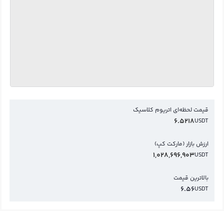
قیمت لحظه‌ای اتریوم کلاسیک
6.5218
USDT
ارزش بازار (مارکت کپ)
1,028,696,903
USDT
بالاترین قیمت
6.56
USDT