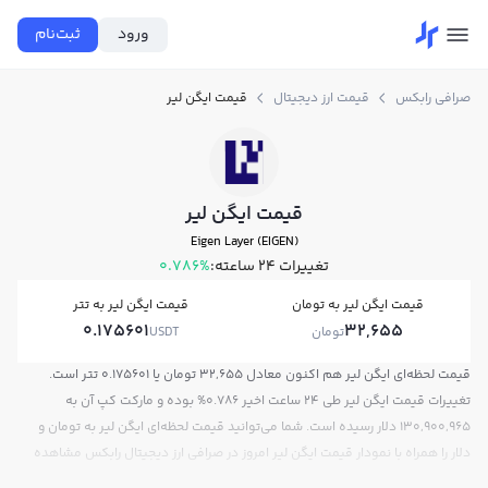
ورود
ثبت‌نام
صرافی رابکس
قیمت ارز دیجیتال
قیمت ایگن لیر
قیمت ایگن لیر
Eigen Layer (EIGEN)
تغییرات ۲۴ ساعته:
0.786%
قیمت ایگن لیر به تومان
قیمت ایگن لیر به تتر
0.175601
32,655
تومان
USDT
قیمت لحظه‌ای ایگن لیر هم اکنون معادل 32,655 تومان یا 0.175601 تتر است.
تغییرات قیمت ایگن لیر طی 24 ساعت اخیر 0.786% بوده و مارکت کپ آن به
130,900,965 دلار رسیده است. شما می‌توانید قیمت لحظه‌ای ایگن لیر به تومان و
دلار را همراه با نمودار قیمت ایگن لیر امروز در صرافی ارز دیجیتال رابکس مشاهده
کنید.