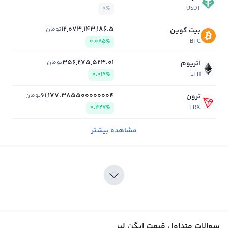
0%
USDT
12,073,143,186.5
تومان
بیت کوین
0.085%
BTC
356,275,523.01
تومان
اتریوم
0.016%
ETH
61,177.385500000004
تومان
ترون
0.427%
TRX
مشاهده بیشتر
سوالات متداول قیمت ایگن لیر