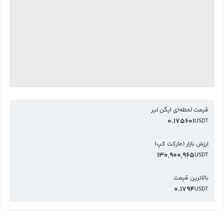
قیمت لحظه‌ای ایگن لیر
0.175601
USDT
ارزش بازار (مارکت کپ)
130,900,965
USDT
بالاترین قیمت
0.1794
USDT