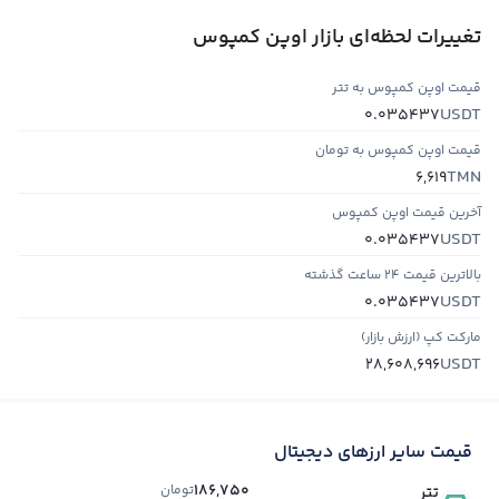
تغییرات لحظه‌ای بازار اوپن کمپوس
قیمت اوپن کمپوس به تتر
USDT
0.035437
قیمت اوپن کمپوس به تومان
TMN
6,619
آخرین قیمت اوپن کمپوس
USDT
0.035437
بالاترین قیمت ۲۴ ساعت گذشته
USDT
0.035437
مارکت کپ (ارزش بازار)
USDT
28,608,696
قیمت سایر ارزهای دیجیتال
186,750
تومان
تتر