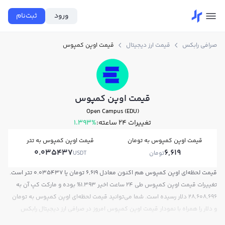
ورود
ثبت‌نام
صرافی رابکس
قیمت ارز دیجیتال
قیمت اوپن کمپوس
قیمت اوپن کمپوس
Open Campus (EDU)
تغییرات ۲۴ ساعته:
1.393%
قیمت اوپن کمپوس به تومان
قیمت اوپن کمپوس به تتر
0.035437
6,619
تومان
USDT
قیمت لحظه‌ای اوپن کمپوس هم اکنون معادل 6,619 تومان یا 0.035437 تتر است.
تغییرات قیمت اوپن کمپوس طی 24 ساعت اخیر 1.393% بوده و مارکت کپ آن به
28,608,696 دلار رسیده است. شما می‌توانید قیمت لحظه‌ای اوپن کمپوس به تومان
و دلار را همراه با نمودار قیمت اوپن کمپوس امروز در صرافی ارز دیجیتال رابکس
مشاهده کنید.