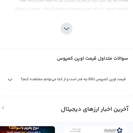
همانند هر بازار مالی دیگر در بازار ارز دیجیتال نیز یک طرف خریدار و یک طرف
فروشنده وجود دارد که خروجی ترجیحات و معاملات آن‌ها در قیمت ارز دیجیتال
مشخص می‌شود. بنابراین، قیمت اوپن کمپوس با توجه به عرضه و تقاضای ایجاد
شده در صرافی‌های ارز دیجیتال تعیین می‌شود و تمامی اخبار و رویدادهای اقتصادی،
سیاسی، اجتماعی و فاندامنتال اثر خود را در نمودار قیمت لحظه ای اوپن کمپوس
نشان می‌دهد. اوپن کمپوس یک ارز دیجیتال جدید است که در حال حاضر در حال
توسعه است و بر اساس ایده تحصیل در فضای مجازی بودجه‌بندی شده است به
سوالات متداول قیمت اوپن کمپوس
طوری که افراد می‌توانند در آن شرکت کنند و در آموزش‌های متنوعی شرکت کنند.
قیمت اوپن کمپوس از نظر عددی در دو روش قابل نمایش است، اولین روش در قالب
سیمبل EDU و نام انگیلیسی آن Open Campus است و دومین آن محاسبه با
قیمت اوپن کمپوس EDU چه قدر است و از کجا می‌توانم مشاهده کنم؟
استفاده از پول‌های فیات مختلف مثل دلار یا سایر ارزهای دیجیتال مانند تتر و اتریوم
است. قیمت اوپن کمپوس در صرافی‌های بین‌المللی معمولا با دلار آمریکا در مقابل
تتر به دست می‌آید. اما به عنوان یک ارز دیجیتال جدید، ممکن است قیمت آن در دلار
آخرین اخبار ارزهای دیجیتال
روز به روز تغییر کند و این نشان می‌دهد که قیمت اوپن کمپوس نیز می‌تواند با
نوسانات کوچکی در حال تغییر باشد. در بعضی از صرافی‌های بین‌المللی، قیمت اوپن
کمپوس از طریق دلار آمریکا محاسبه می‌شود که این روش نیز برای تخمین قیمت آن