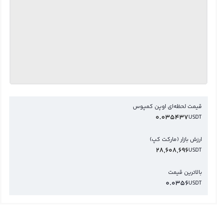
قیمت لحظه‌ای اوپن کمپوس
0.035437
USDT
ارزش بازار (مارکت کپ)
28,608,696
USDT
بالاترین قیمت
0.0356
USDT