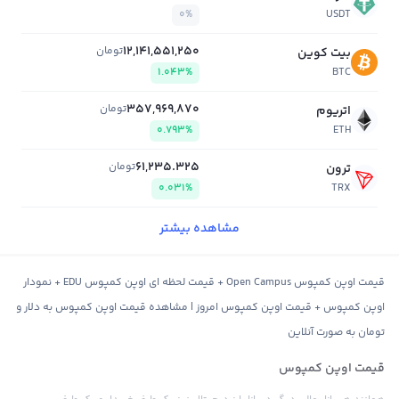
0%
USDT
12,141,551,250
تومان
بیت کوین
1.043%
BTC
357,969,870
تومان
اتریوم
0.793%
ETH
61,235.325
تومان
ترون
0.031%
TRX
مشاهده بیشتر
قیمت اوپن کمپوس Open Campus + قیمت لحظه ای اوپن کمپوس EDU + نمودار
اوپن کمپوس + قیمت اوپن کمپوس امروز | مشاهده قیمت اوپن کمپوس به دلار و
تومان به صورت آنلاین
قیمت اوپن کمپوس