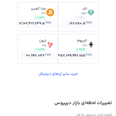
تتر
بیت کوین
BTC
USDT
1.061%
0%
TMN
TMN
12,102,371,239.5
186,250.5
اتریوم
ترون
TRX
ETH
0.092%
0.731%
TMN
TMN
60,997.038
357,099,946.155
خرید سایر ارزهای دیجیتال
تغییرات لحظه‌ای بازار دیپیوس
قیمت خرید دیپیوس به تتر