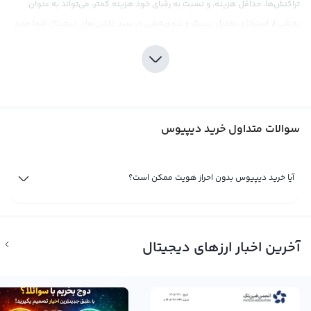
تراکنش‌ها، حداقل هزینه، و نسبت به رقبای خود هزینه کمتر، می‌تواند به عنوان
بخشی از استراتژی تعدیل ریسک و تنوع‌بخشی در سبد دارایی‌های دیجیتال شما مورد
استفاده قرار گیرد.
برای خرید دیپیوس می‌توانید از صرافی رابکس بهره ببرید که با بیش از سه سال
تجربه در بازار کریپتوکارنسی و با ارائه کارمزد‌های مناسب و قیمت‌های رقابتی، یکی از
بهترین انتخاب‌ها برای خرید دیپیوس خواهد بود. این صرافی با ارائه ابزارهای تحلیلی
سوالات متداول خرید دیپیوس
و اطلاعات بازار، به شما کمک خواهد کرد تا بهترین تصمیم‌گیری‌ها را برای خرید
دیپیوس اتخاذ کنید. همچنین، توجه داشته باشید که با توجه به نوسانات بازار
کریپتوکارنسی، باید دقت و تحقیقات کافی را در مورد بازار دیپیوس به‌کار برده و به
آیا خرید دیپیوس بدون احراز هویت ممکن است؟
درستی با شرایط و ریسک‌های موجود آشنا شوید.
فروش دیپیوس
با ورود به دنیای ارزهای دیجیتال و امکانات فراوانی که این بازار به ما ارائه می‌دهد، هر
آخرین اخبار ارزهای دیجیتال
روزه ارزش‌های جدیدی به این بازار اضافه می‌شود. یکی از ارزهای جدیدی که به تازگی
وارد بازار شده و مورد توجه کاربران و سرمایه‌گذاران قرار گرفته است، دیپیوس است.
این ارز دیجیتال با سمبل DYP و نام انگلیسی Dypius شناخته می‌شود و قدرتمندترین