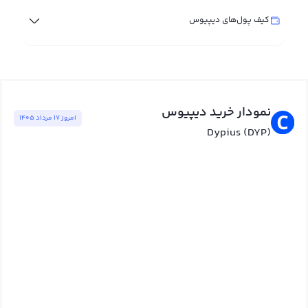
کیف پول‌های دیپیوس
نمودار خرید دیپیوس
امروز ١٧ مرداد ١٤٠٥
Dypius (DYP)