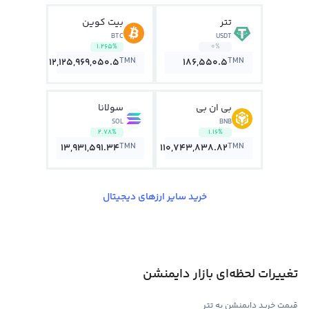
تتر
بیت کوین
BTC
USDT
1.265%
0%
TMN
TMN
12,125,969,050.5
186,550.5
بی ان بی
سولانا
SOL
BNB
2.78%
1.16%
TMN
TMN
13,931,591.34
110,743,838.82
خرید سایر ارزهای دیجیتال
تغییرات لحظه‌ای بازار دایمنشن
قیمت خرید دایمنشن به تتر