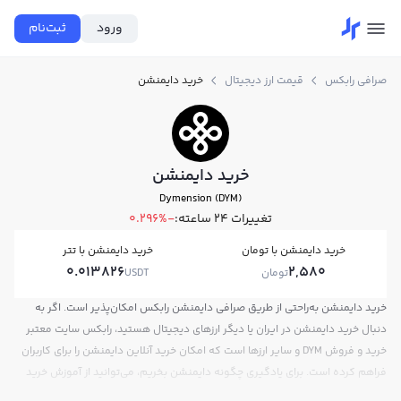
ورود
ثبت‌نام
صرافی رابکس
قیمت ارز دیجیتال
خرید دایمنشن
خرید دایمنشن
Dymension (DYM)
تغییرات ۲۴ ساعته:
-0.296%
خرید دایمنشن با تومان
خرید دایمنشن با تتر
0.013826
2,580
تومان
USDT
خرید دایمنشن به‌راحتی از طریق صرافی دایمنشن رابکس امکان‌پذیر است. اگر به
دنبال خرید دایمنشن در ایران یا دیگر ارزهای دیجیتال هستید، رابکس سایت معتبر
خرید و فروش DYM و سایر ارزها است که امکان خرید آنلاین دایمنشن را برای کاربران
فراهم کرده است. برای یادگیری چگونه دایمنشن بخریم، می‌توانید از آموزش خرید
دایمنشن استفاده کنید و پس از ثبت‌نام و احراز هویت، به خرید و فروش دایمنشن