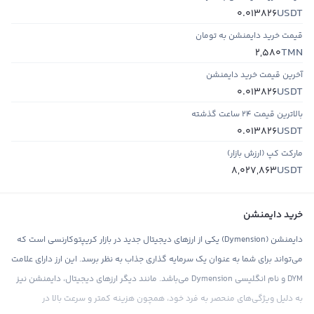
USDT
0.013826
قیمت خرید دایمنشن به تومان
TMN
2,580
آخرین قیمت خرید دایمنشن
USDT
0.013826
بالاترین قیمت ۲۴ ساعت گذشته
USDT
0.013826
مارکت کپ (ارزش بازار)
USDT
8,027,863
خرید دایمنشن
دایمنشن (Dymension) یکی از ارزهای دیجیتال جدید در بازار کریپتوکارنسی است که
می‌تواند برای شما به عنوان یک سرمایه گذاری جذاب به نظر برسد. این ارز دارای علامت
DYM و نام انگلیسی Dymension می‌باشد. مانند دیگر ارزهای دیجیتال، دایمنشن نیز
به دلیل ویژگی‌های منحصر به فرد خود، همچون هزینه کمتر و سرعت بالا در