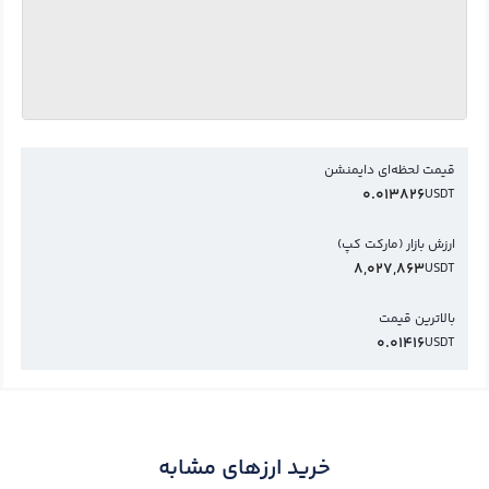
قیمت لحظه‌ای دایمنشن
0.013826
USDT
ارزش بازار (مارکت کپ)
8,027,863
USDT
بالاترین قیمت
0.01416
USDT
خرید ارزهای مشابه