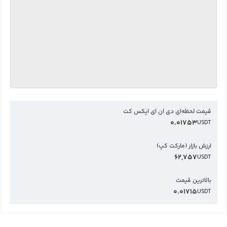
قیمت لحظه‌ای دی ان ای ایکس کت
0.01753
USDT
ارزش بازار (مارکت کپ)
62,757
USDT
بالاترین قیمت
0.01715
USDT