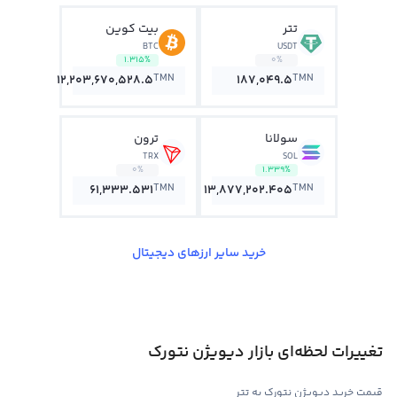
تتر
بیت کوین
BTC
USDT
1.315%
0%
TMN
TMN
12,203,670,528.5
187,049.5
سولانا
ترون
TRX
SOL
0%
1.339%
TMN
TMN
61,333.531
13,877,202.405
خرید سایر ارزهای دیجیتال
تغییرات لحظه‌ای بازار دیویژن نتورک
قیمت خرید دیویژن نتورک به تتر