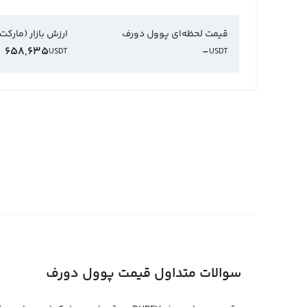
قیمت لحظه‌ای پوول دورف
ارزش بازار (مارکت
658,635
-
USDT
USDT
سوالات متداول قیمت پوول دورف