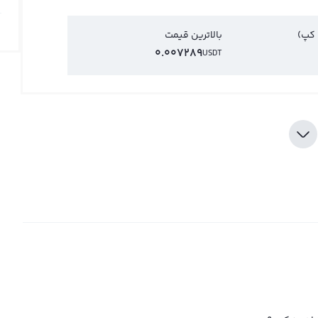
 کپ)
بالاترین قیمت
0.007289
USDT