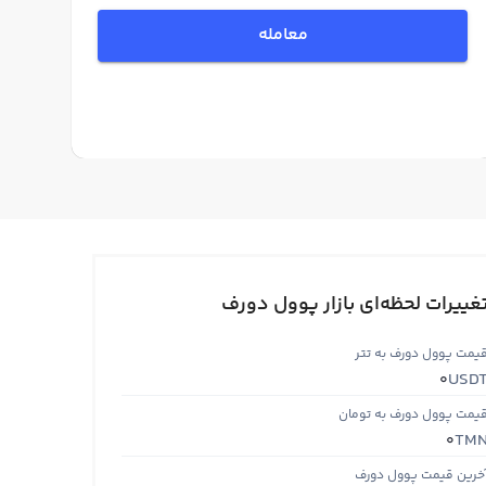
معامله
غییرات لحظه‌ای بازار پوول دورف
یمت پوول دورف به تتر
USD
0
یمت پوول دورف به تومان
TM
0
خرین قیمت پوول دورف