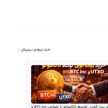
اخبار ارزهای دیجیتال
خرید بیت کوین توسط ناکاموتو با تصاحب BTC Inc و