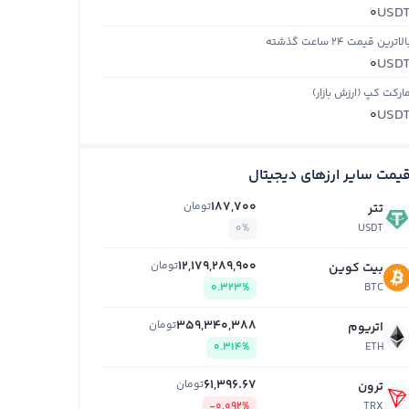
USD
0
الاترین قیمت ۲۴ ساعت گذشته
USD
0
ارکت کپ (ارزش بازار)
USD
0
یمت سایر ارزهای دیجیتال
187,700
تومان
تتر
0%
USDT
12,179,289,900
تومان
بیت کوین
0.323%
BTC
359,340,388
تومان
اتریوم
0.314%
ETH
61,396.67
تومان
ترون
-0.092%
TRX