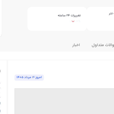
تتر
تغییرات ۲۴ ساعته
0%
الات متداول
اخبار
ت
امروز ١٦ مرداد ١٤٠٥
ق
T
ق
N
آ