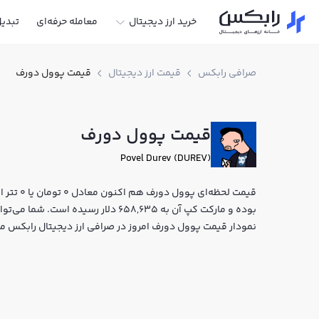
خرید ارز دیجیتال
معامله حرفه‌ای
تبدی
صرافی رابکس
قیمت ارز دیجیتال
قیمت پوول دورف
قیمت پوول دورف
Povel Durev (DUREV)
بوده و مارکت کپ آن به 658,635 دلار رسی
نمودار قیمت پوول دورف امروز در صرافی ارز دیجیتال رابکس م