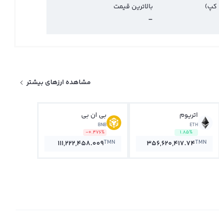
 کپ)
بالاترین قیمت
-
مشاهده ارزهای بیشتر
اتریوم
بی ان بی
BNB
ETH
-0.476%
1.85%
TMN
TMN
111,222,458.009
356,620,417.74