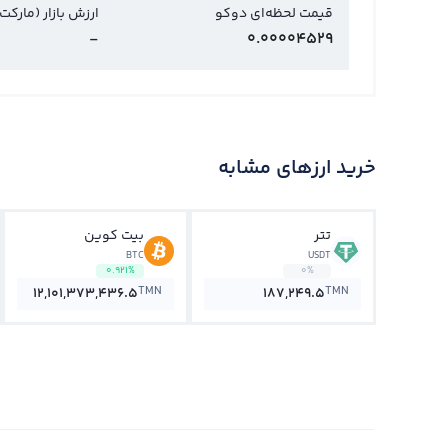
قیمت لحظه‌ای دوکو
ارزش بازار (مارکت
-
0.00004529
خرید ارزهای مشابه
تتر
بیت کوین
BTC
USDT
0.921%
0%
TMN
TMN
12,101,373,436.5
187,249.5