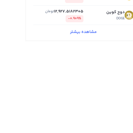
12,927.5182305
تومان
دوج کوین
-0.909%
DOGE
مشاهده بیشتر