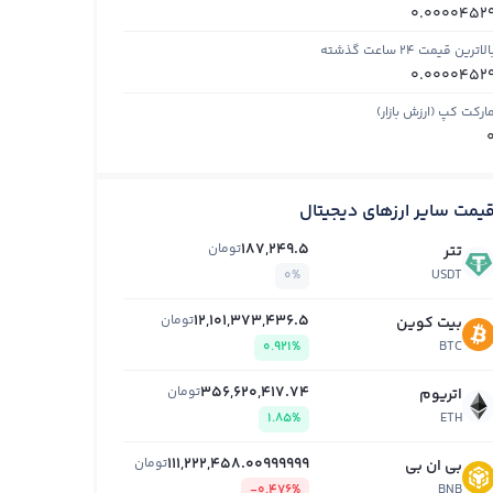
0.0000452
الاترین قیمت ۲۴ ساعت گذشته
0.0000452
ارکت کپ (ارزش بازار)
یمت سایر ارزهای دیجیتال
187,249.5
تومان
تتر
0%
USDT
12,101,373,436.5
تومان
بیت کوین
0.921%
BTC
356,620,417.74
تومان
اتریوم
1.85%
ETH
111,222,458.00999999
تومان
بی ان بی
-0.476%
BNB