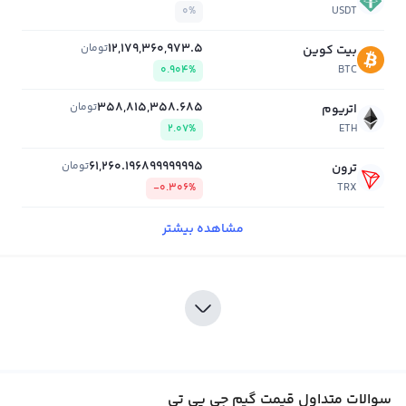
0%
USDT
12,179,360,973.5
تومان
بیت کوین
0.904%
BTC
358,815,358.685
تومان
اتریوم
2.07%
ETH
61,260.196899999995
تومان
ترون
-0.306%
TRX
مشاهده بیشتر
سوالات متداول قیمت گیم جی پی تی