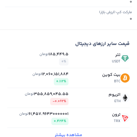
0
مارکت کپ (ارزش بازار)
0
قیمت سایر ارزهای دیجیتال
185,449.5
تومان
تتر
0%
USDT
12,060,151,884
تومان
بیت کوین
0.112%
BTC
355,859,045.55
تومان
اتریوم
-0.062%
ETH
61,457.96430000001
تومان
ترون
0.424%
TRX
مشاهده بیشتر