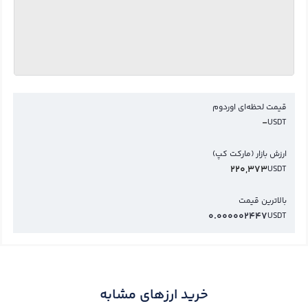
قیمت لحظه‌ای اوردوم
-
USDT
ارزش بازار (مارکت کپ)
220,373
USDT
بالاترین قیمت
0.000002447
USDT
خرید ارزهای مشابه