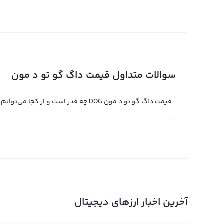
قیمت لحظه ای داگ گو تو د مون
قیمت لحظه ای داگ گو تو د مون یکی از بهترین رمزارزهای نو
مختلف تحت عنوان DOG قابل معامله و تبادل 
کوین و اتریوم، جزو محبوب ترین و متداول ترین رمزارزهای
سوالات متداول قیمت داگ گو تو د مون
علاقه و توجه سرمایه گذاران، قیمت لحظه ای داگ گو تو د مون د
پرطرفدار می باشد.
قیمت داگ گو تو د مون DOG چه قدر است و از کجا می‌توانم مشاهده کنم؟
در صرافی های مختلف، قیمت لحظه ای داگ گو تو د مون به صو
اعلام می شود. با استفاده از تکنولوژی های پیشرفته و پلتفرم
لحظه ای داگ گو تو د مون را بررسی و در صورت تمایل، به تبا
تو د مون نیز تحت تاثیر اخبار و متغیرات بازار ارز دیجیتال قرا
سرمایه گذاری در ارزهای دیجیتال، بهتر است با تحلیل درست و
نمودار داگ گو تو د مون
آخرین اخبار ارزهای دیجیتال
در صفحه قیمت داگ گو رابکس کاربران می‌توانند نمودار داگ 