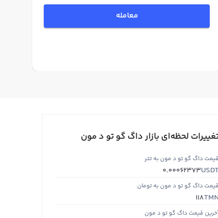
معامله
غییرات لحظه‌ای بازار داگ گو تو د مون
یمت داگ گو تو د مون به تتر
USD
0.00062373
یمت داگ گو تو د مون به تومان
TM
118
خرین قیمت داگ گو تو د مون