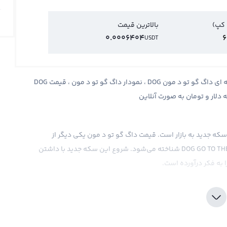
 کپ)
بالاترین قیمت
0.0006404
6
USDT
قیمت داگ گو تو د مون DOG GO TO THE MOON ، قیمت لحظه ای داگ گو تو د مون DOG ، نمودار داگ گو تو د مون ، قیمت DOG
 سکه جدید به بازار است. قیمت داگ گو تو د مون یکی دیگر از
ارزهای دیجیتال است که با نماد DOG و نام انگلیسی DOG GO TO THE MOON شناخته می‌شود. شروع این سکه جدید با داشتن
 به فکر درآورده است.
 عرضه و تقاضا در بازار ارز دیجیتال تعیین می‌شود. اخبار و
ین سکه دیجیتال خواهد داشت. در ضمن، قیمت داگ گو تو د مون
 دیگر و یا حتی به صورت مستقیم با دلار امکان محاسبه داشته