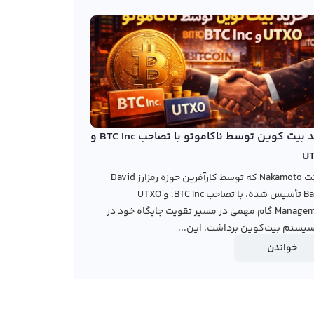
خرید بیت کوین توسط ناکاموتو با تصاحب BTC Inc و
U
شرکت Nakamoto که توسط کارآفرین حوزه رمزارز David
Bailey تأسیس شده، با تصاحب BTC Inc. و UTXO
Management گام مهمی در مسیر تقویت جایگاه خود در
یستم بیت‌کوین برداشت. این...
خواندن