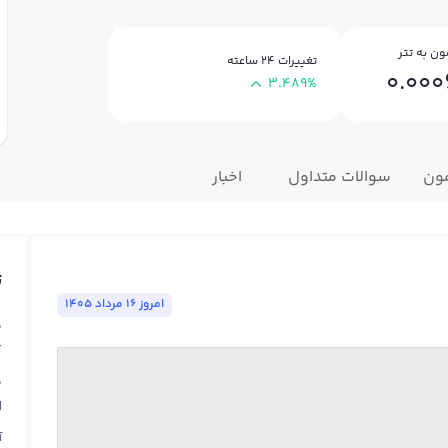
ن به تتر
تغییرات ۲۴ ساعته
0.00
3.489%
مون
سوالات متداول
اخبار
ت
امروز ١٦ مرداد ١٤٠٥
ق
T
ق
N
آ