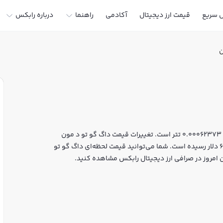
ل سریع
قیمت ارز دیجیتال
آکادمی
راهنما
درباره رابکس
ن
قیمت لحظه‌ای داگ گو تو د مون هم اکنون معادل 118 تومان یا 0.00062373 تتر است. تغییرات قیمت داگ گو تو د مون
طی 24 ساعت اخیر 3.489% بوده و مارکت کپ آن به 62,360,000 دلار رسیده است. شما می‌توانید قیمت لحظه‌ای داگ گو تو
ون امروز در صرافی ارز دیجیتال رابکس مشاهده کنید.