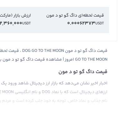
قیمت لحظه‌ای داگ گو تو د مون
ارزش بازار (مارکت
2,360,000
0.00062373
USDT
USDT
GO TO THE MOON امروز | مشاهده قیمت داگ گو تو د مون به دلار و تومان به صورت آنلاین
قیمت داگ گو تو د مون
اخبار اخیر نشان می‌دهد که بازار ارز دیجیتال شاهد ورود یک
نام جذاب و نماد خاص، توجه به خود جلب کرده است و مردم را
همانند دیگر ارزهای دیجیتال، قیمت داگ گو تو د مون نیز توسط
رویدادهای اقتصادی و سیاسی دنیا، تاثیر زیادی در قیمت ا
نیز می‌تواند براساس پول‌های فیات مختلف، ارزهای دیجیتال
باشد.