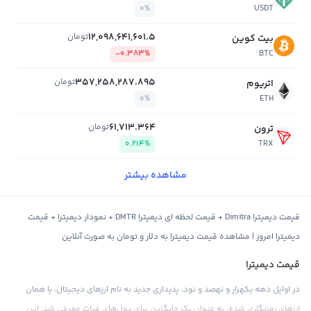
0%
USDT
12,098,641,601.5
تومان
بیت کوین
-0.383%
BTC
357,258,287.895
تومان
اتریوم
0%
ETH
61,713.364
تومان
ترون
0.214%
TRX
مشاهده بیشتر
قیمت دیمیترا Dimitra + قیمت لحظه ای دیمیترا DMTR + نمودار دیمیترا + قیمت
دیمیترا امروز | مشاهده قیمت دیمیترا به دلار و تومان به صورت آنلاین
قیمت دیمیترا
در اوایل دهه یکهزار و نهصد و نود، پدیداری جدید به نام ارزهای دیجیتال، یا همان
ارزهای رمزنگاری شده، به عنوان یک جایگزین برای پول‌های فیات معرفی شد. این