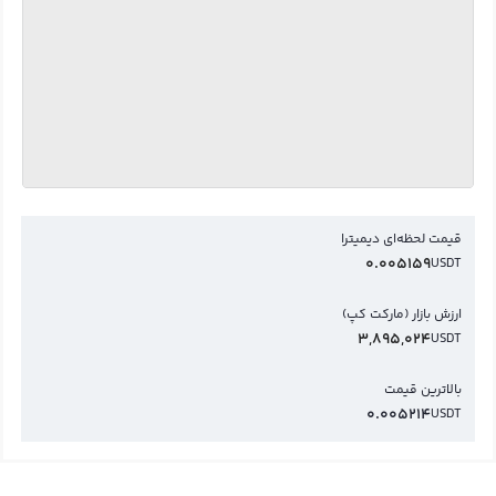
قیمت لحظه‌ای دیمیترا
0.005159
USDT
ارزش بازار (مارکت کپ)
3,895,024
USDT
بالاترین قیمت
0.005214
USDT