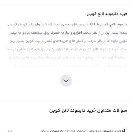
خرید دایموند لانچ کوین
دایموند لانچ کوین یا DLC، ارز دیجیتال جدیدی است که اخیرا وارد بازار کریپتوکارنسی
شده است. این ارز از نظر سخت افزاری و نیاز به مصرف برق، شباهت زیادی به بیت
کوین دارد؛ اما از نظر سرعت تراکنش‌ها و هزینه‌های کمتر، از بیت کوین بسیار برتر
است. خرید دایموند لانچ کوین می‌تواند به عنوان یکی از ابزارهای تنوع‌بخشی در سبد
سرمایه‌گذاری شما مفید واقع شود. در صرافی ارز دیجیتال رابکس، شما می‌توانید با
قیمت‌های رقابتی و کارمزد پایین دایموند لانچ کوین را خریداری کنید و بخشی از
سرمایه خود را در این ارز جدید سرمایه‌گذاری کنید.
با توجه به جذابیت قیمتی و ویژگی‌های منحصربه‌فرد دایموند لانچ کوین، می‌تواند
یک فرصت مناسب برای سرمایه‌گذاری باشد. با این حال، همانند هر نوع سرمایه‌گذاری
دیگر در بازار ارزهای دیجیتال، تحقیقات دقیق و درک عمیق از بازار اساسی است. در
سوالات متداول خرید دایموند لانچ کوین
این دیجیتال لانچ کوین با توجه به نوسانات قیمتی و نوید های منفی از سوی برخی
مصرف کنندگان قبل از خرید دایموند لانچ کوین، بهتر است از ارائه دهنده خدمات
معتبر و مورد اعتماد مانند صرافی رابکس برای خرید استفاده کنید. این صرافی ارز
آیا خرید دایموند لانچ کوین بدون احراز هویت ممکن است؟