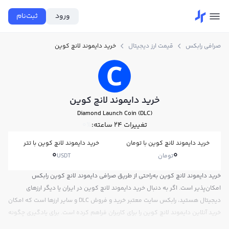
ورود
ثبت‌نام
صرافی رابکس
قیمت ارز دیجیتال
خرید دایموند لانچ کوین
خرید دایموند لانچ کوین
Diamond Launch Coin (DLC)
تغییرات ۲۴ ساعته:
0%
خرید دایموند لانچ کوین با تومان
خرید دایموند لانچ کوین با تتر
0
0
تومان
USDT
خرید دایموند لانچ کوین به‌راحتی از طریق صرافی دایموند لانچ کوین رابکس
امکان‌پذیر است. اگر به دنبال خرید دایموند لانچ کوین در ایران یا دیگر ارزهای
دیجیتال هستید، رابکس سایت معتبر خرید و فروش DLC و سایر ارزها است که امکان
خرید آنلاین دایموند لانچ کوین را برای کاربران فراهم کرده است. برای یادگیری چگونه
دایموند لانچ کوین بخریم، می‌توانید از آموزش خرید دایموند لانچ کوین استفاده