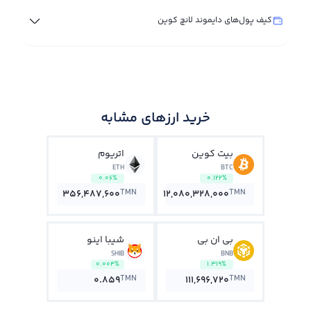
کیف پول‌های دایموند لانچ کوین
خرید ارزهای مشابه
بیت کوین
اتریوم
ETH
BTC
0.06%
0.122%
TMN
TMN
356,487,600
12,080,328,000
بی ان بی
شیبا اینو
SHIB
BNB
0.004%
1.319%
TMN
TMN
0.859
111,696,720