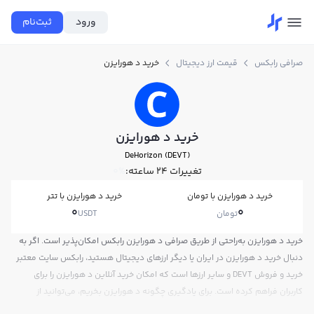
ورود
ثبت‌نام
صرافی رابکس
قیمت ارز دیجیتال
خرید د هورایزن
خرید د هورایزن
DeHorizon (DEVT)
تغییرات ۲۴ ساعته:
0%
خرید د هورایزن با تومان
خرید د هورایزن با تتر
0
0
تومان
USDT
خرید د هورایزن به‌راحتی از طریق صرافی د هورایزن رابکس امکان‌پذیر است. اگر به
دنبال خرید د هورایزن در ایران یا دیگر ارزهای دیجیتال هستید، رابکس سایت معتبر
خرید و فروش DEVT و سایر ارزها است که امکان خرید آنلاین د هورایزن را برای
کاربران فراهم کرده است. برای یادگیری چگونه د هورایزن بخریم، می‌توانید از
آموزش خرید د هورایزن استفاده کنید و پس از ثبت‌نام و احراز هویت، به خرید و