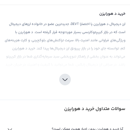
خرید د هورایزن
ارز دیجیتال د هورایزن یا اختصارا DEVT، جدیدترین عضو در خانواده ارزهای دیجیتال
است که در بازار کریپتوکارنسی بسیار موردتوجه قرار گرفته است. د هورایزن با
ویژگی‌های فراوانی مانند امنیت بالا، سرعت تراکنش‌های بلوکچینی، و کارت هزینه‌های
کم، توانسته جای خود را در بازار پررونق ارز دیجیتال‌ها پیدا کند. خرید د هورایزن
می‌تواند به عنوان بخشی از راهکار تنوع‌بخشی سبد سرمایه‌گذاری شما در بازار کریپتو
باشد. در صرافی ارز دیجیتال رابکس، شما می‌توانید با کیفیت و امنیت، در جریان خرید
و فروش د هورایزن قرار بگیرید. تیم رابکس با ارائه قیمت‌های رقابتی و کارمزد
مناسب، تجربه خریدی مطلوب را برای شما فراهم می‌سازد.
برای سرمایه‌گذاری در د هورایزن، همانند هر نوع سرمایه‌گذاری دیگری در بازار ارزهای
دیجیتال، نیازمند دانشنامه‌ای در مورد بازار و تحلیل عمیق از رفتار قیمت‌ها است. در
سوالات متداول خرید د هورایزن
این راستا، رابکس با ارائه ابزارهای تحلیلی و اطلاعات مهم درباره د هورایزن، به شما در
راه تصمیم‌گیری‌های صحیح در بازار کمک می‌کند. همچنین، باید توجه داشت که در
حال حاضر، مشکلات قانونی بسیار موجود در رابطه با د هورایزن وجود دارد و بهتر
آیا خرید د هورایزن بدون احراز هویت ممکن است؟