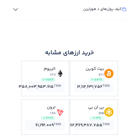
کیف پول‌های د هورایزن
خرید ارزهای مشابه
بیت کوین
اتریوم
ETH
BTC
0.655%
0.568%
TMN
TMN
358,003,953.615
12,112,631,752
بی ان بی
ترون
TRX
BNB
0.427%
2.13%
TMN
TMN
61,192.009
112,469,387.755