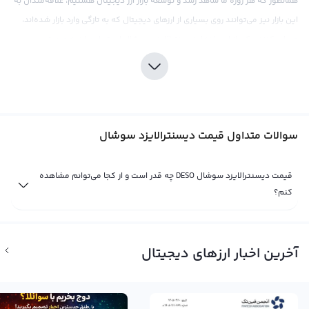
همانطور که هر روزه ما شاهد رشد و توسعه بازار ارز دیجیتال هستیم، علاقه‌مندان به
این بازار نیز می‌توانند روی بسیاری از ارزهای دیجیتال که به تازگی وارد بازار شده‌اند،
حساب کنند. یکی از این ارزها، دیسنترالایزد سوشال است. این ارز به صورت
دسنترالایزد یا غیرمتمرکز توسط تیمی از توسعه‌دهندگان به وجود آمده و از سبک
اجتماعی و ارتباطی برای ارزش‌دهی و برقراری تراکنش‌ها استفاده می‌کند. سازندگان آن
تلاش دارند تا به صورت گسترده‌تر،‌ آسان‌تر و ارزان‌تر، فعالیت‌های شبکه‌های اجتماعی را
در دنیای اینترنت به انجام برسانند و از آن‌ها به راحتی بیشتر می‌توانند به خدماتی
سوالات متداول قیمت دیسنترالایزد سوشال
نظیر انتقال پول بپردازند.
شاید به عنوان یک فعال در حوزه ارزهای دیجیتال، این نکته را ندانسته‌ باشید که
قیمت دیسنترالایزد سوشال DESO چه قدر است و از کجا می‌توانم مشاهده
طبق آمارها، دولت‌ها و بانک‌های مرکزی به تدریج قدرت خودرا در زمینه مالی و
کنم؟
پول‌سازی از دست داده‌اند و به گفته بعضی نظریه پول‌سازی مرکزی، ارز دیجیتال،
ویژگی‌های بیشتری نسبت به ارزهای قدیمی دارد. حال در بازار ارز دیجیتال، قیمت
دیسنترالایزد سوشال که با علامت DESO معامله می‌شود، تحت تأثیر معاملات
آخرین اخبار ارزهای دیجیتال
استبداد ارزیگردانی بوده و تمامی اخبار و رویدادهای اقتصادی و اجتماعی باعث تغییر
قیمت آن می‌شود. با توجه به تحلیل‌ها، قیمت DESO در حال حاضر به علت وضعیت
اقتصادی و سیاسی، نسبت به ارزهای دیگر از جمله بیت کوین، حال و هوای بسیار