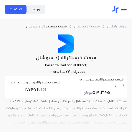
ورود
ثبت‌نام
صرافی رابکس
قیمت ارز دیجیتال
قیمت دیسنترالایزد سوشال
قیمت دیسنترالایزد سوشال
Decentralized Social (DESO)
تغییرات ۲۴ ساعته:
0%
قیمت دیسنترالایزد سوشال به
قیمت دیسنترالایزد سوشال به تتر
تومان
2.7471
USDT
510,305
تومان
قیمت لحظه‌ای دیسنترالایزد سوشال هم اکنون معادل 510,305 تومان یا 2.7471
تتر است. تغییرات قیمت دیسنترالایزد سوشال طی 24 ساعت اخیر 0% بوده و مارکت
کپ آن به 13,207,446 دلار رسیده است. شما می‌توانید قیمت لحظه‌ای دیسنترالایزد
سوشال به تومان و دلار را همراه با نمودار قیمت دیسنترالایزد سوشال امروز در
صرافی ارز دیجیتال رابکس مشاهده کنید.