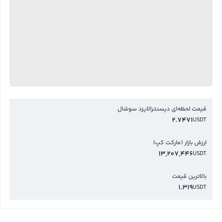
قیمت لحظه‌ای دیسنترالایزد سوشال
2.7471
USDT
ارزش بازار (مارکت کپ)
13,207,446
USDT
بالاترین قیمت
1.319
USDT