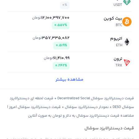
0%
USDT
12,100,397,700
تومان
بیت کوین
0.557%
BTC
357,335,082
تومان
اتریوم
0.519%
ETH
61,410.99
تومان
ترون
0.242%
TRX
مشاهده بیشتر
قیمت دیسنترالایزد سوشال Decentralized Social + قیمت لحظه ای دیسنترالایزد
سوشال DESO + نمودار دیسنترالایزد سوشال + قیمت دیسنترالایزد سوشال امروز |
مشاهده قیمت دیسنترالایزد سوشال به دلار و تومان به صورت آنلاین
قیمت دیسنترالایزد سوشال